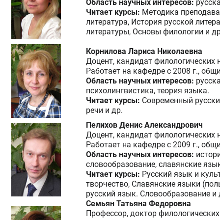
Область научных интересов:
русска
Читает курсы:
Методика преподава
литература, История русской литер
литературы, Основы филологии и др
Корнилова Лариса Николаевна
Доцент, кандидат филологических 
Работает на кафедре с 2008 г., общ
Область научных интересов:
русск
психолингвистика, теория языка.
Читает курсы:
Современный русский
речи и др.
Пелихов Денис Александрович
Доцент, кандидат филологических 
Работает на кафедре с 2009 г., общ
Область научных интересов:
истори
словообразование, славянские язы
Читает курсы:
Русский язык и куль
творчество, Славянские языки (по
русский язык. Словообразование и 
Семьян Татьяна Федоровна
Профессор, доктор филологических 