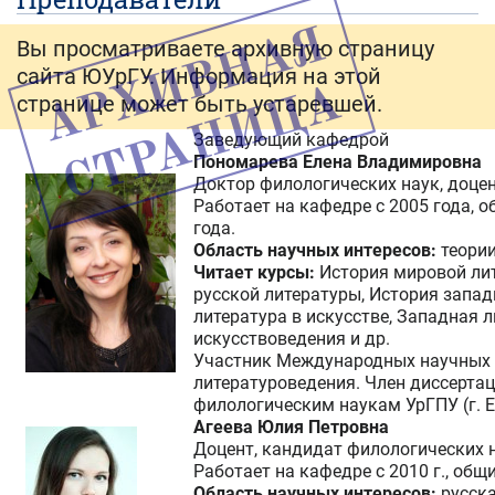
Вы просматриваете архивную страницу
сайта ЮУрГУ. Информация на этой
странице может быть устаревшей.
Заведующий кафедрой
Пономарева Елена Владимировна
Доктор филологических наук, доце
Работает на кафедре с 2005 года, 
года.
Область научных интересов:
теории
Читает курсы:
История мировой лит
русской литературы, История запад
литература в искусстве, Западная л
искусствоведения и др.
Участник Международных научных
литературоведения. Член диссертац
филологическим наукам УрГПУ (г. Е
Агеева Юлия Петровна
Доцент, кандидат филологических 
Работает на кафедре с 2010 г., общ
Область научных интересов:
русска