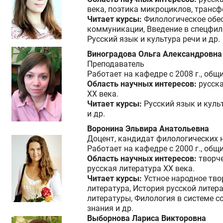
века, поэтика микроциклов, транс
Читает курсы:
Филологическое обе
коммуникации, Введение в спецфил
Русский язык и культура речи и др.
Виноградова Ольга Александровна
Преподаватель
Работает на кафедре с 2008 г., общ
Область научных интересов:
русск
XX века.
Читает курсы:
Русский язык и куль
и др.
Воронина Эльвира Анатольевна
Доцент, кандидат филологических 
Работает на кафедре с 2000 г., общ
Область научных интересов:
творче
русская литература XX века.
Читает курсы:
Устное народное тво
литература, История русской литер
литературы, Филология в системе 
знания и др.
Выборнова Лариса Викторовна