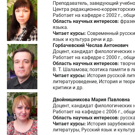
Преподаватель, заведующий учебно
Центра редакционно-корректорских
Работает на кафедре с 2002 г., общ
Область научных интересов:
фразе
языка.
Читает курсы:
Современный русски
язык и культура речи и др.
Горбачевский Чеслав Антонович
Доцент, кандидат филологических 
Работает на кафедре с 2000 г., общ
Область научных интересов:
творче
В. Т. Шаламова; поэтика памяти в л
Читает курсы:
История русской лит
литературоведение, История и теор
критики и др.
Двойнишникова
Мария Павловна
Доцент, кандидат филологических 
Работает на кафедре с 2006 г., общ
Область научных интересов:
русска
Читает курсы:
История зарубежной
литературы, Русский язык и культур