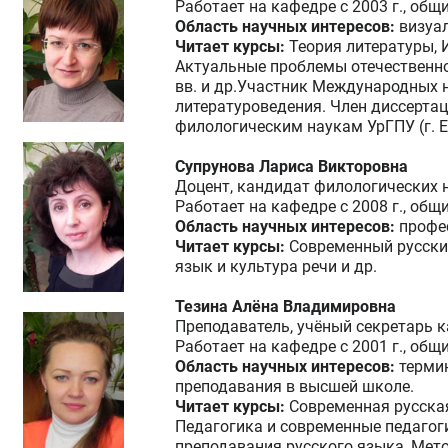
Работает на кафедре с 2003 г., общ
Область научных интересов:
визуа
Читает курсы:
Теория литературы, 
Актуальные проблемы отечественн
вв. и др.Участник Международных
литературоведения. Член диссертац
филологическим наукам УрГПУ (г. Е
Супрунова Лариса Викторовна
Доцент, кандидат филологических 
Работает на кафедре с 2008 г., общ
Область научных интересов:
профе
Читает курсы:
Современный русский
язык и культура речи и др.
Тезина Алёна Владимировна
Преподаватель, учёный секретарь 
Работает на кафедре с 2001 г., общ
Область научных интересов:
термин
преподавания в высшей школе.
Читает курсы:
Современная русска
Педагогика и современные педагог
преподавания русского языка, Мет