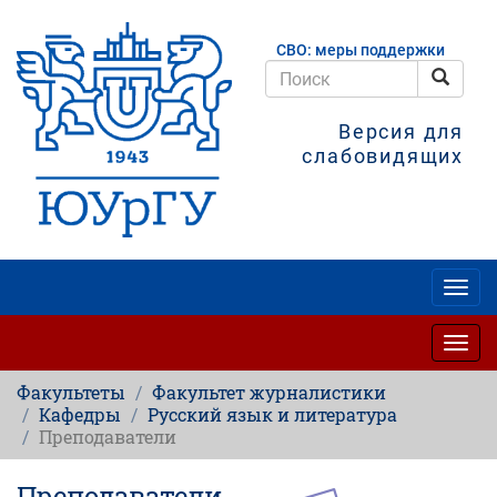
Перейти
к
СВО: меры поддержки
основному
содержанию
Поис
Поиск
Версия для
слабовидящих
Togg
navig
Togg
navig
Факультеты
Факультет журналистики
Кафедры
Русский язык и литература
Преподаватели
Преподаватели