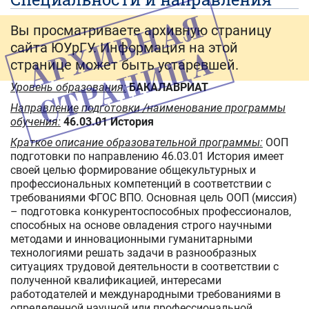
Вы просматриваете архивную страницу
сайта ЮУрГУ. Информация на этой
странице может быть устаревшей.
Уровень образования:
БАКАЛАВРИАТ
Направление подготовки /наименование программы
обучения:
46.03.01 История
Краткое описание образовательной программы:
ООП
подготовки по направлению 46.03.01 История имеет
своей целью формирование общекультурных и
профессиональных компетенций в соответствии с
требованиями ФГОС ВПО. Основная цель ООП (миссия)
– подготовка конкурентоспособных профессионалов,
способных на основе овладения строго научными
методами и инновационными гуманитарными
технологиями решать задачи в разнообразных
ситуациях трудовой деятельности в соответствии с
полученной квалификацией, интересами
работодателей и международными требованиями в
определенной научной или профессиональной