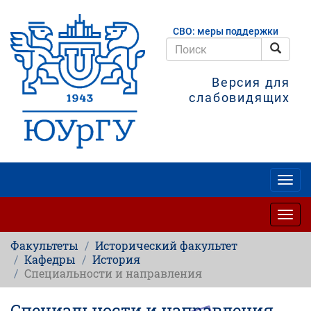
Перейти
к
СВО: меры поддержки
основному
содержанию
Поис
Поиск
Версия для
слабовидящих
Togg
navig
Togg
navig
Факультеты
Исторический факультет
Кафедры
История
Специальности и направления
Специальности и направления