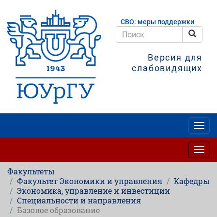
Перейти
к
СВО: меры поддержки
основному
содержанию
Поис
Поиск
Версия для
слабовидящих
Togg
navig
Togg
navig
Факультеты
Факультет Экономики и управления
Кафедры
Экономика, управление и инвестиции
Специальности и направления
Базовое образование