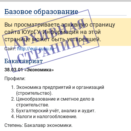
Базовое образование
Вы просматриваете архивную страницу
сайта ЮУрГУ. Информация на этой
странице может быть устаревшей.
Сайт:
http://euii.susu.ru
Бакалавриат
38.03.01 «Экономика»
Профили:
Экономика предприятий и организаций
(строительство).
Ценообразование и сметное дело в
строительстве.
Бухгалтерский учёт, анализ и аудит.
Налоги и налогообложение.
Степень: Бакалавр экономики.