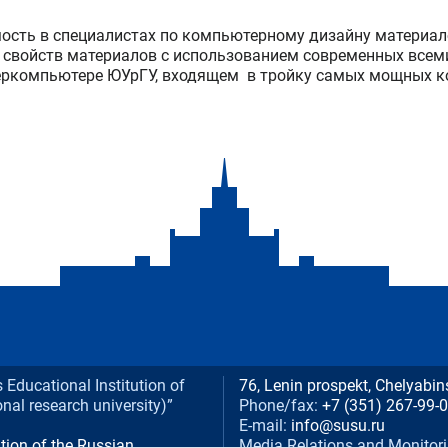
ость в специалистах по компьютерному дизайну материал
 свойств материалов с использованием современных все
еркомпьютере ЮУрГУ, входящем в тройку самых мощных к
ducational Institution of
76, Lenin prospekt, Chelyabin
nal research university)”
Phone/fax:
+7 (351) 267-99-
E-mail:
info@susu.ru
tion of the Russian
Media Relations and Monitor