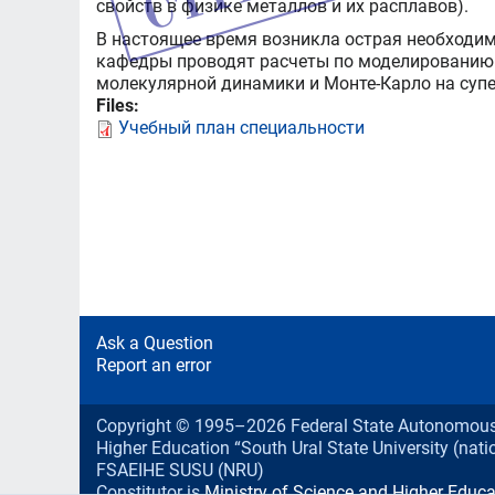
свойств в физике металлов и их расплавов).
В настоящее время возникла острая необходим
кафедры проводят расчеты по моделированию
молекулярной динамики и Монте-Карло на суп
Files:
Учебный план специальности
Ask a Question
Report an error
Copyright © 1995–2026 Federal State Autonomous E
Higher Education “South Ural State University (natio
FSAEIHE SUSU (NRU)
Constitutor is
Ministry of Science and Higher Educa