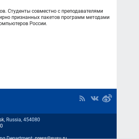
ов. Студенты совместно с преподавателями
мирно признанных пакетов программ методами
омпьютеров России.
sk
, Russia, 454080
00
ing Department:
press@susu.ru