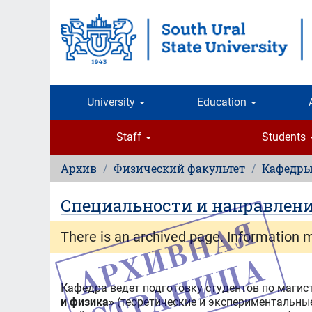
Skip
to
main
content
University
Education
Staff
Students
Архив
Физический факультет
Кафедр
Специальности и направлен
There is an archived page. Information 
Кафедра ведет подготовку студентов по маги
и физика»
(теоретические и экспериментальны