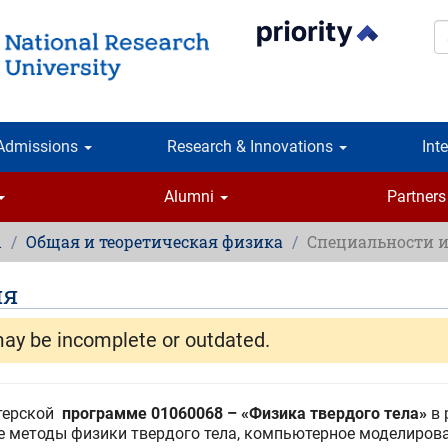
S
Admissions
Research & Innovations
Int
Alumni
Partners
ы
Общая и теоретическая физика
Специальности 
ия
may be incomplete or outdated.
стерской
программе 01060068 – «Физика твердого тела»
в 
е методы физики твердого тела, компьютерное моделирова