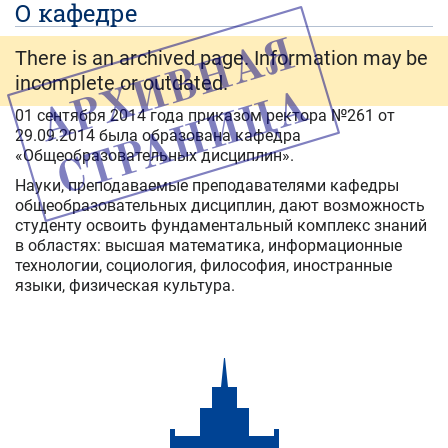
О кафедре
There is an archived page. Information may be
incomplete or outdated.
01 сентября 2014 года приказом ректора №261 от
29.09.2014 была образована кафедра
«Общеобразовательных дисциплин».
Науки, преподаваемые преподавателями кафедры
общеобразовательных дисциплин, дают возможность
студенту освоить фундаментальный комплекс знаний
в областях: высшая математика, информационные
технологии, социология, философия, иностранные
языки, физическая культура.