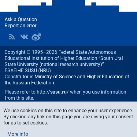
Ask a Question
Report an error
Copyright © 1995–2026 Federal State Autonomous
Educational Institution of Higher Education “South Ural
State University (national research university)”
FSAEIHE SUSU (NRU)
Constitutor is
Ministry of Science and Higher Education of
the Russian Federation
.
Please refer to http://
susu.ru
/ when you use information
from this site.
76, Lenin prospekt, Chelyabinsk
, Russia, 454080
We use cookies on this site to enhance your user experience.
Phone/fax:
+7 (351) 267-99-00
By clicking any link on this page you are giving your consent
E-mail:
info@susu.ru
for us to set cookies.
Media Relations and Monitoring Department:
More info
press@susu.ru