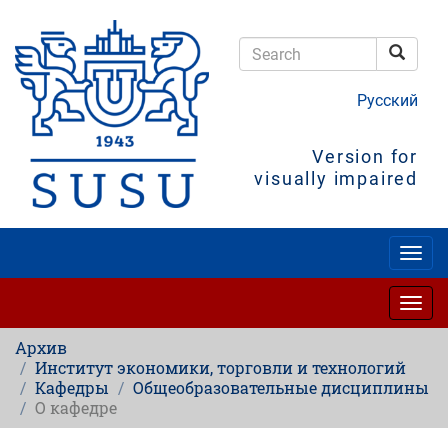
Skip
to
main
Searc
content
Search
Русский
Version for
visually impaired
Togg
navig
Togg
navig
Архив
Институт экономики, торговли и технологий
Кафедры
Общеобразовательные дисциплины
О кафедре