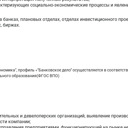
актеризующих социально-экономические процессы и явления
в банках, плановых отделах, отделах инвестиционного про
, биржах.
ономика", профиль «"Банковское дело" осуществляется в соответс
льного образования(ФГОС ВПО)
ительных и девелоперских организаций, выявление произв
сти компании;
 управления предприятиями, функционирующей на рынке н