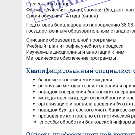
Степень - бакалавр
Формы обучения - очная, заочная (бюджет, кон
Сроки обучения - 4 года (очная)
Подготовка бакалавров по направлению 38.03.
государственным образовательным стандарто
Описание образовательной программы
Учебный план и график учебного процесса
Изучаемые дисциплины и аннотации к ним
Методическое обеспечение программы
Квалифицированный специалист ба
базовые экономические модели
рыночные методы хозяйствования и прин
порядок совершения банковских операции
методы оценки кредитоспособности и пл
организацию и правила введения бухгалте
порядок бухгалтерского учета банковских
проведение контрольно-статистической 
способы обработки банковской информа
Область профессиональной деятел