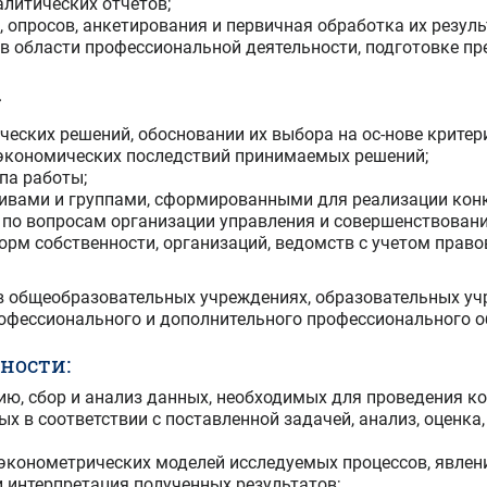
литических отчетов;
 опросов, анкетирования и первичная обработка их резуль
 в области профессиональной деятельности, подготовке п
:
нческих решений, обосновании их выбора на ос-нове крит
-экономических последствий принимаемых решений;
па работы;
ивами и группами, сформированными для реализации конк
й по вопросам организации управления и совершенствован
рм собственности, организаций, ведомств с учетом право
в общеобразовательных учреждениях, образовательных уч
рофессионального и дополнительного профессионального 
ности:
ю, сбор и анализ данных, необходимых для проведения к
 в соответствии с поставленной задачей, анализ, оценка,
 эконометрических моделей исследуемых процессов, явлени
и интерпретация полученных результатов;