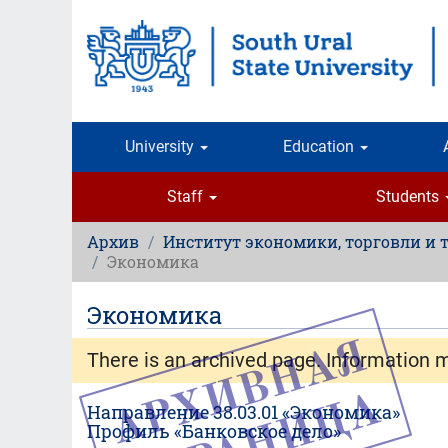
Skip
to
main
content
University
Education
Staff
Students
Архив
Институт экономики, торговли и 
Экономика
Экономика
There is an archived page. Information 
Направление 38.03.01 «Экономика»
Профиль «Банковское дело»