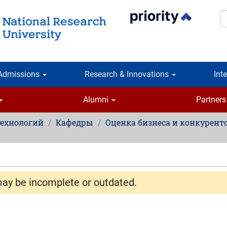
S
Admissions
Research & Innovations
Int
Alumni
Partners
технологий
Кафедры
Оценка бизнеса и конкурент
may be incomplete or outdated.