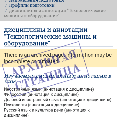
Профили подготовки
дисциплины и аннотации "Технологические
машины и оборудование"
дисциплины и аннотации
"Технологические машины и
оборудование"
There is an archived page. Information may be
incomplete or outdated.
Изучаемые дисциплины и аннотации к
ним:
Иностранный язык (аннотация к дисциплине)
Философия (аннотация к дисциплине)
Деловой иностранный язык (аннотация к дисциплине)
Психология (аннотация к дисциплине)
Русский язык и культура речи (аннотация к
дисциплине)