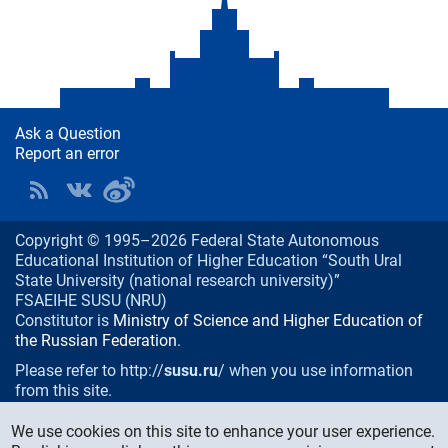
Ask a Question
Report an error
Copyright © 1995–2026 Federal State Autonomous
Educational Institution of Higher Education “South Ural
State University (national research university)”
FSAEIHE SUSU (NRU)
Constitutor is
Ministry of Science and Higher Education of
the Russian Federation
.
Please refer to http://
susu.ru
/ when you use information
from this site.
76, Lenin prospekt, Chelyabinsk
, Russia, 454080
We use cookies on this site to enhance your user experience.