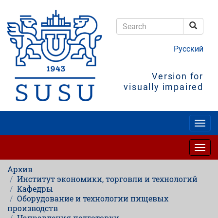
Skip
to
main
Searc
content
Search
Русский
Version for
visually impaired
Togg
navig
Togg
navig
Архив
Институт экономики, торговли и технологий
Кафедры
Оборудование и технологии пищевых
производств
Направления подготовки