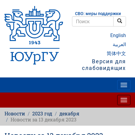
Перейти
к
СВО: меры поддержки
основному
содержанию
Поис
Поиск
English
العربية
简体中文
Версия для
слабовидящих
Togg
navig
Togg
navig
Новости
2023 год
декабря
Новости за 13 декабря 2023