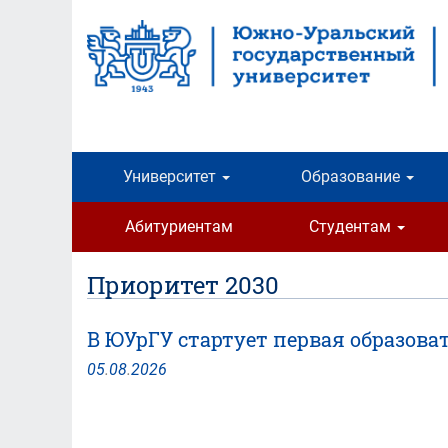
Перейти
к
основному
содержанию
Университет
Образование
Абитуриентам
Студентам
Приоритет 2030
В ЮУрГУ стартует первая образова
05
.
08
.
2026