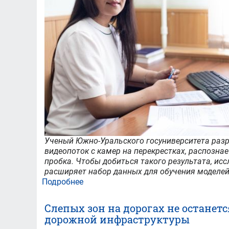
надежнее
Ученый Южно-Уральского госуниверситета разр
видеопоток с камер на перекрестках, распознае
пробка. Чтобы добиться такого результата, ис
расширяет набор данных для обучения моделей
Подробнее
о
Ученые
ЮУрГУ
Слепых зон на дорогах не останет
создали
дорожной инфраструктуры
нейросеть,