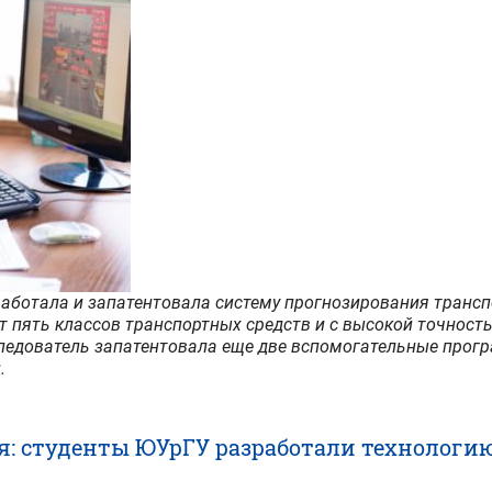
аботала и запатентовала систему прогнозирования транс
т пять классов транспортных средств и с высокой точность
следователь запатентовала еще две вспомогательные прог
.
ся: студенты ЮУрГУ разработали технолог