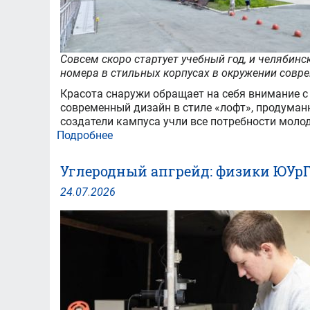
Совсем скоро стартует учебный год, и челябин
номера в стильных корпусах в окружении совре
Красота снаружи обращает на себя внимание с 
современный дизайн в стиле «лофт», продуман
создатели кампуса учли все потребности моло
Подробнее
о
Межуниверситетский
кампус
Углеродный апгрейд: физики ЮУрГ
в
Челябинске:
24
.
07
.
2026
комфортное
пространство
для
жизни
и
учебы