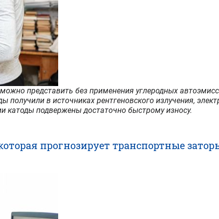
зможно представить без применения углеродных автоэмис
ы получили в источниках рентгеновского излучения, элек
ции катоды подвержены достаточно быстрому износу.
которая прогнозирует транспортные затор