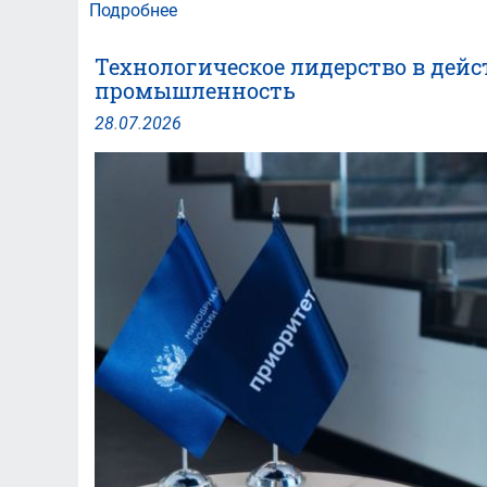
Подробнее
о
Ученые
ЮУрГУ
Технологическое лидерство в дейс
ускоряют
промышленность
численное
моделирование
28
.
07
.
2026
гидрогазодинамических
процессов
с
помощью
нейросетей