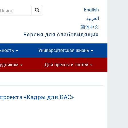
English
Поиск
оиск
العربية
简体中文
Версия для слабовидящих
ьность
Университетская жизнь
рудникам
Для прессы и гостей
проекта «Кадры для БАС»