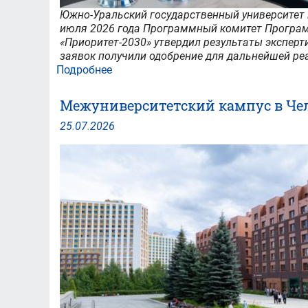
Южно-Уральский государственный университет п
июля 2026 года Программный комитет Програм
«Приоритет-2030» утвердил результаты эксперт
заявок получили одобрение для дальнейшей ре
Подробнее
о
Технологическое
лидерство
Межуниверситетский кампус в Чел
в
действии:
25
.
07
.
2026
в
ЮУрГУ
одобрены
все
заявки
на
трансфер
инноваций
в
промышленность