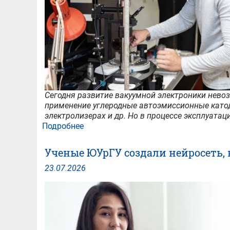
Сегодня развитие вакуумной электроники нево
применение углеродные автоэмиссионные катод
электролизерах и др. Но в процессе эксплуата
Подробнее
о
Углеродный
апгрейд:
Ученые ЮУрГУ создали нейросеть, 
физики
ЮУрГУ
23
.
07
.
2026
в
коллаборации
с
МФТИ
делают
катоды