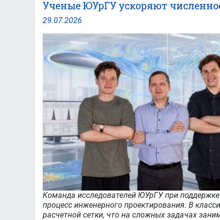
Ученые ЮУрГУ ускоряют численно
стартует
первая
29
.
07
.
2026
образовательная
программа
в
рамках
федерального
проекта
«Кадры
для
БАС»
Команда исследователей ЮУрГУ при поддержке 
процесс инженерного проектирования. В класс
расчетной сетки, что на сложных задачах заним