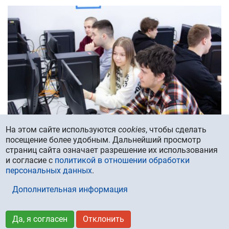
сделать
цифровые
технологии
добрым
помощником
на
уроках
На этом сайте используются
cookies
, чтобы сделать
посещение более удобным. Дальнейший просмотр
страниц сайта означает разрешение их использования
Интересуетесь промышленными биотехнологиями?
и согласие с
политикой в отношении обработки
Есть желание изучить пищевую промышленность?
персональных данных
.
Хотите найти работу в области экологических
биотехнологий? А если мы скажем вам, что можно
Дополнительная информация
внедрить искусственный интеллект в эти сферы? Не
верите? Предлагаем убедиться в этом, поступив на
магистерскую программу «Искусственный интеллект в
Да, я согласен
Отклонить
промышленных и экологических биотехнологиях».