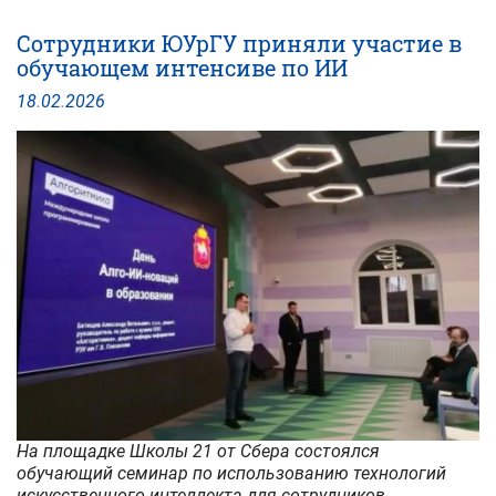
ИИ
для
Сотрудники ЮУрГУ приняли участие в
учебы:
обучающем интенсиве по ИИ
Андрей
Ручай
18
.
02
.
2026
рассказал
студентам
ЮУрГУ
о
возможностях
российской
нейросети
На площадке Школы 21 от Сбера состоялся
обучающий семинар по использованию технологий
искусственного интеллекта для сотрудников