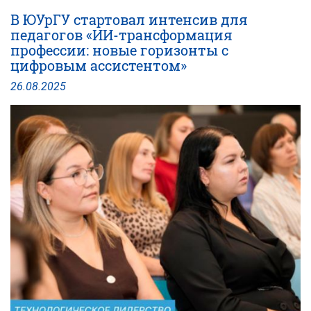
стратегии
В ЮУрГУ стартовал интенсив для
к
педагогов «ИИ-трансформация
конкретным
профессии: новые горизонты с
проектам:
цифровым ассистентом»
в
ЮУрГУ
26
.
08
.
2025
обсудили
перспективы
применения
искусственного
интеллекта