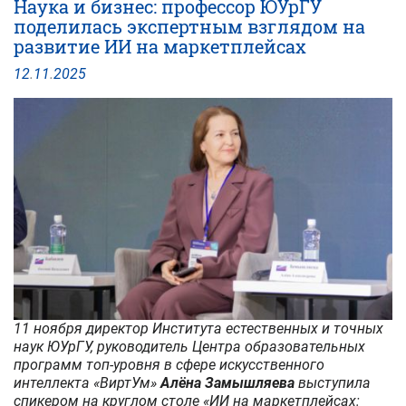
Наука и бизнес: профессор ЮУрГУ
искусственный
поделилась экспертным взглядом на
интеллект
развитие ИИ на маркетплейсах
и
человек
12
.
11
.
2025
будущего
–
в
ЮУрГУ
подвели
итоги
2025
года
11 ноября директор Института естественных и точных
наук ЮУрГУ, руководитель Центра образовательных
программ топ-уровня в сфере искусственного
интеллекта «ВиртУм»
Алёна Замышляева
выступила
спикером на круглом столе «ИИ на маркетплейсах: