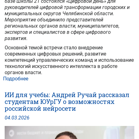
базе Школы 21 состоялся «Цифровой день» для
руководителей цифровой трансформации городских и
муниципальных округов Челябинской области.
Мероприятие объединило представителей
региональных органов власти, муниципалитетов,
экспертов и специалистов в сфере цифрового
развития.
Основной темой встречи стало внедрение
современных цифровых решений, развитие
компетенций управленческих команд и использование
технологий искусственного интеллекта в работе
органов власти.
Подробнее
о
ЮУрГУ
стал
ИИ для учебы: Андрей Ручай рассказал
площадкой
студентам ЮУрГУ о возможностях
для
российской нейросети
обсуждения
вопросов
04
.
03
.
2026
цифровой
трансформации
Челябинской