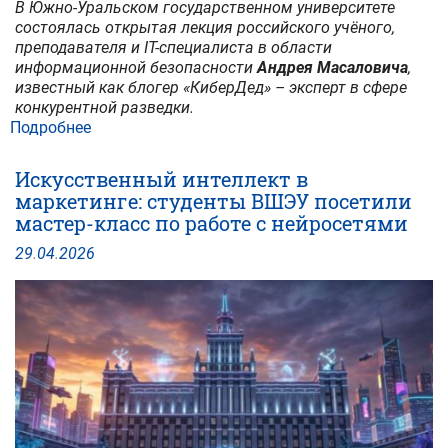
В Южно-Уральском государственном университете
состоялась открытая лекция российского учёного,
преподавателя и IT-специалиста в области
информационной безопасности
Андрея Масаловича
,
известный как блогер «КиберДед» – эксперт в сфере
конкурентной разведки.
Подробнее
о
«Искусственный
интеллект
Искусственный интеллект в
дает
маркетинге: студенты ВШЭУ посетили
шансы
мастер-класс по работе с нейросетями
продвинуть
мир
29
.
04
.
2026
вперед»:
в
ЮУрГУ
состоялась
лекция
Андрея
Масаловича