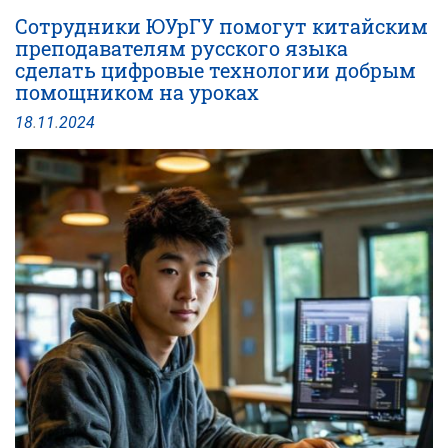
приглашает
Сотрудники ЮУрГУ помогут китайским
поступить
преподавателям русского языка
в
сделать цифровые технологии добрым
магистратуру
помощником на уроках
на
новую
18
.
11
.
2024
программу