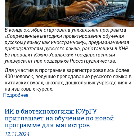
В конце октября стартовала уникальная программа
«Современные методики проектирования обучения
русскому языку как иностранному», предназначенная
преподавателям русского языка, работающим в КНР.
Её проводит Южно-Уральский государственный
университет при поддержке Россотрудничества.
Для участия в программе зарегистрировались более
400 человек, ведущие преподавание русского языка в
китайских вузах, школах, дошкольных учреждениях и
на языковых курсах.
Подробнее
о
Сотрудники
ЮУрГУ
ИИ в биотехнологиях: ЮУрГУ
помогут
приглашает на обучение по новой
китайским
программе для магистров
преподавателям
русского
12
.
11
.
2024
языка