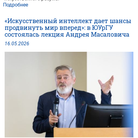
Подробнее
о
Директор
Юридического
«Искусственный интеллект дает шансы
института
продвинуть мир вперед»: в ЮУрГУ
ЮУрГУ
состоялась лекция Андрея Масаловича
рассказала
о
16
.
05
.
2026
вызовах
эпохи
ИИ
в
эфире
телеканала
ОТВ