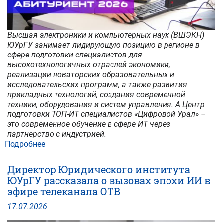
Высшая электроники и компьютерных наук (ВШЭКН)
ЮУрГУ занимает лидирующую позицию в регионе в
сфере подготовки специалистов для
высокотехнологичных отраслей экономики,
реализации новаторских образовательных и
исследовательских программ, а также развития
прикладных технологий, создания современной
техники, оборудования и систем управления. А Центр
подготовки ТОП-ИТ специалистов «Цифровой Урал» –
это современное обучение в сфере ИТ через
партнерство с индустрией.
Подробнее
о
ВШЭКН
и
Директор Юридического института
центр
ЮУрГУ рассказала о вызовах эпохи ИИ в
«Цифровой
эфире телеканала ОТВ
Урал»:
стань
17
.
07
.
2026
топовым