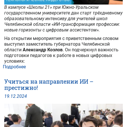
В кампусе «Школы 21» при Южно-Уральском
государственном университете дан старт трёхдневному
образовательному интенсиву для учителей школ
Челябинской области «ИИ-трансформация профессии:
новые горизонты с цифровым ассистентом».
На открытии мероприятия с приветственным словом
выступил заместитель губернатора Челябинской
области
Александр Козлов
. Он подчеркнул важность
подготовки педагогов к работе в новых цифровых
условиях:
Подробнее
о
В
ЮУрГУ
Учиться на направлении ИИ –
стартовал
престижно!
интенсив
для
19
.
12
.
2024
педагогов
«ИИ-
трансформация
профессии:
новые