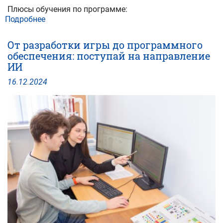
Плюсы обучения по программе:
Подробнее
о
Учиться
на
От разработки игры до программного
направлении
обеспечения: поступай на направление
ИИ
ИИ
–
престижно!
16
.
12
.
2024