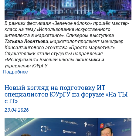
В рамках фестиваля «Зеленое яблоко» прошёл мастер-
класс на тему «Использование искусственного
интеллекта в маркетинге». Спикером выступила
Татьяна Леонтьева
, маркетолог-проджект менеджер
Консалтингового агентства «Просто маркетинг».
Слушателями стали студенты направления
«Менеджмент» Высшей школы экономики и
управления ЮУрГУ.
Подробнее
о
Искусственный
интеллект
Новый взгляд на подготовку ИТ-
в
специалистов ЮУрГУ на форуме «На ТЫ
маркетинге:
с IT»
студенты
ВШЭУ
23
.
04
.
2026
посетили
мастер-
класс
по