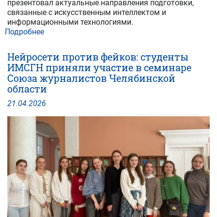
презентовал актуальные направления подготовки,
связанные с искусственным интеллектом и
информационными технологиями.
Подробнее
о
Новый
взгляд
Нейросети против фейков: студенты
на
ИМСГН приняли участие в семинаре
подготовку
Союза журналистов Челябинской
ИТ-
области
специалистов
ЮУрГУ
21
.
04
.
2026
на
форуме
«На
ТЫ
с
IT»