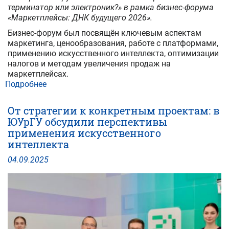
терминатор или электроник?» в рамка бизнес-форума
«Маркетплейсы: ДНК будущего 2026».
Бизнес-форум был посвящён ключевым аспектам
маркетинга, ценообразования, работе с платформами,
применению искусственного интеллекта, оптимизации
налогов и методам увеличения продаж на
маркетплейсах.
Подробнее
о
Наука
и
От стратегии к конкретным проектам: в
бизнес:
ЮУрГУ обсудили перспективы
профессор
применения искусственного
ЮУрГУ
интеллекта
поделилась
экспертным
04
.
09
.
2025
взглядом
на
развитие
ИИ
на
маркетплейсах