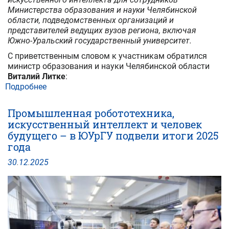
Министерства образования и науки Челябинской
области, подведомственных организаций и
представителей ведущих вузов региона, включая
Южно-Уральский государственный университет.
С приветственным словом к участникам обратился
министр образования и науки Челябинской области
Виталий Литке
:
Подробнее
о
Сотрудники
ЮУрГУ
Промышленная робототехника,
приняли
искусственный интеллект и человек
участие
будущего – в ЮУрГУ подвели итоги 2025
в
года
обучающем
интенсиве
30
.
12
.
2025
по
ИИ