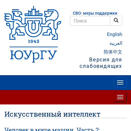
Перейти
к
СВО: меры поддержки
основному
содержанию
Поис
Поиск
English
العربية
简体中文
Версия для
слабовидящих
Togg
navig
Togg
navig
Искусственный интеллект
Человек в мире машин. Часть 2: