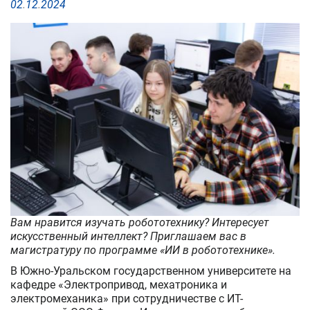
программного
02
.
12
.
2024
обеспечения:
поступай
на
направление
ИИ
Вам нравится изучать робототехнику? Интересует
искусственный интеллект? Приглашаем вас в
магистратуру по программе «ИИ в робототехнике».
В Южно-Уральском государственном университете на
кафедре «Электропривод, мехатроника и
электромеханика» при сотрудничестве с ИТ-