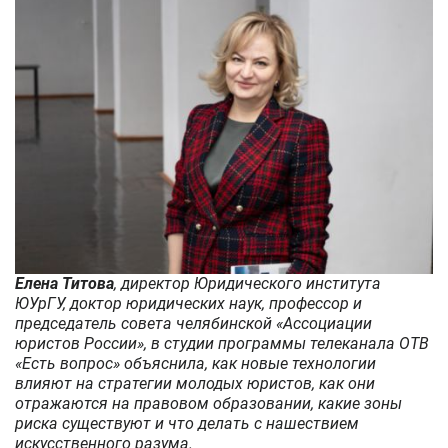
специалистом
в
сфере
ИТ
Елена Титова
, директор Юридического института
ЮУрГУ, доктор юридических наук, профессор и
председатель совета челябинской «Ассоциации
юристов России», в студии программы телеканала ОТВ
«Есть вопрос» объяснила, как новые технологии
влияют на стратегии молодых юристов, как они
отражаются на правовом образовании, какие зоны
риска существуют и что делать с нашествием
искусственного разума.