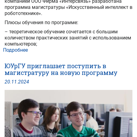
компанией ООО Фирма «Интерсвязь» разработана
программа магистратуры «Искусственный интеллект в
робототехнике».
Плюсы обучения по программе:
– теоретическое обучение сочетается с большим
количеством практических занятий с использованием
компьютеров;
Подробнее
о
ЮУрГУ
приглашает
ЮУрГУ приглашает поступить в
поступить
магистратуру на новую программу
в
магистратуру
20
.
11
.
2024
на
новые
программы