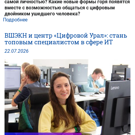
самой личностью? Какие новые формы горя появятся
вместе с возможностью общаться с цифровым
двойником ушедшего человека?
Подробнее
о
Человек
в
ВШЭКН и центр «Цифровой Урал»: стань
мире
топовым специалистом в сфере ИТ
машин.
Часть
22
.
07
.
2026
2:
интервью
с
Екатериной
Прилуковой