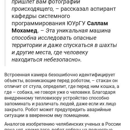
пришлет вам фотографии
происходящего,
– рассказал аспирант
кафедры системного
программирования ЮУрГУ
Саллам
Мохамед
. –
Эта уникальная машина
способна исследовать опасные
территории и даже спускаться в шахты
и другие места, где человеку
находиться небезопасно».
Встроенная камера безошибочно идентифицирует
объекты, возникающие перед роботом, – стакан он
отличит от стула, определит, где перед ним кошка, а
где – собака, не говоря уже о человеке. Благодаря
внедренному тепловизору устройство способно
запоминать и различать людей, даже если их лицо
закрыто. Робот может предупредить аварийные
ситуации в вверенном ему помещении.
Аналогов изобретению челябинских ученых в России
пока нет, кроме того, робот собран на полностью