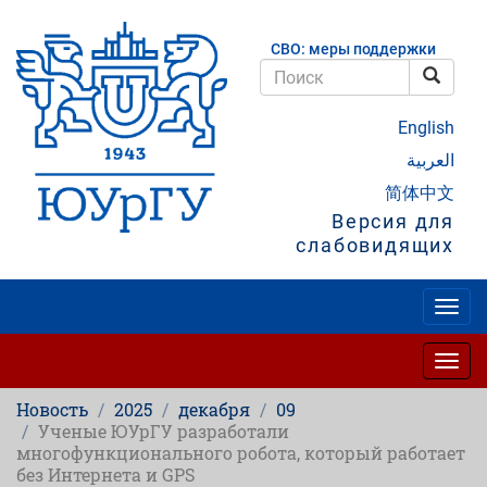
Перейти
к
СВО: меры поддержки
основному
содержанию
Поис
Поиск
English
العربية
简体中文
Версия для
слабовидящих
Togg
navig
Togg
navig
Новость
2025
декабря
09
Ученые ЮУрГУ разработали
многофункционального робота, который работает
без Интернета и GPS