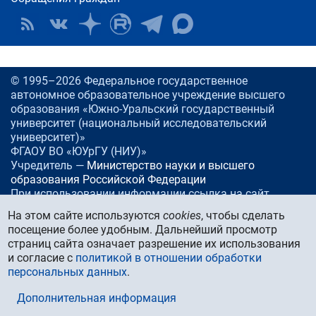
© 1995–2026 Федеральное государственное
автономное образовательное учреждение высшего
образования «Южно-Уральский государственный
университет (национальный исследовательский
университет)»
ФГАОУ ВО «ЮУрГУ (НИУ)»
Учредитель —
Министерство науки и высшего
образования Российской Федерации
При использовании информации ссылка на сайт
www.
susu.ru
обязательна.
На этом сайте используются
cookies
, чтобы сделать
посещение более удобным. Дальнейший просмотр
Россия, 454080
Челябинск, проспект Ленина, 76
страниц сайта означает разрешение их использования
Тел./факс:
+7 (351) 267-99-00
и согласие с
политикой в отношении обработки
E-mail:
info@susu.ru
персональных данных
.
Управление маркетинга, брендинга и стратегических
коммуникаций:
press@susu.ru
Дополнительная информация
Техподдержка сайта:
support@susu.ru