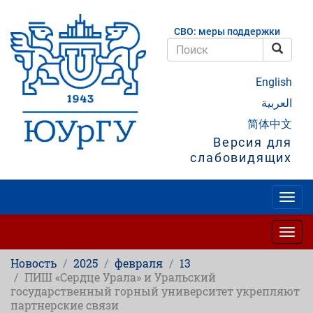
Перейти
к
СВО: меры поддержки
основному
содержанию
Поис
Поиск
English
العربية
简体中文
Версия для
слабовидящих
Togg
navig
Togg
navig
Новость
2025
февраля
13
ПИШ «Сердце Урала» и Уральский
государственный горный университет укрепляют
партнерские связи