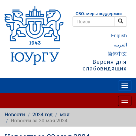
Перейти
к
СВО: меры поддержки
основному
содержанию
Поис
Поиск
English
العربية
简体中文
Версия для
слабовидящих
Togg
navig
Togg
navig
Новости
2024 год
мая
Новости за 20 мая 2024