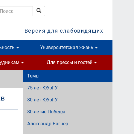
Поиск
оиск
Версия для слабовидящих
ьность
Университетская жизнь
рудникам
Для прессы и гостей
Темы
75 лет ЮУрГУ
 в
80 лет ЮУрГУ
80-летие Победы
Александр Вагнер