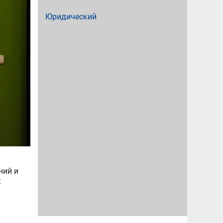
Юридический
ний и
к