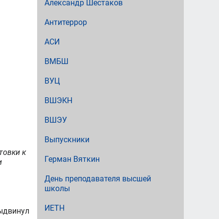
Александр Шестаков
Антитеррор
АСИ
ВМБШ
ВУЦ
ВШЭКН
ВШЭУ
Выпускники
товки к
Герман Вяткин
и
День преподавателя высшей
школы
ИЕТН
выдвинул