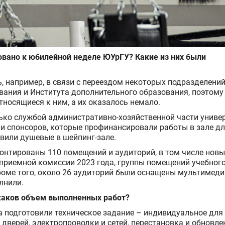
вано к юбилейной неделе ЮУрГУ? Какие из них были
, например, в связи с переездом некоторых подразделений
вания и Института дополнительного образования, поэтому
носящиеся к ним, а их оказалось немало.
ько службой административно-хозяйственной части универ
и спонсоров, которые профинансировали работы в зале д
вили душевые в шейпинг-зале.
онтированы 110 помещений и аудиторий, в том числе новы
 приемной комиссии 2023 года, группы помещений учебног
Кроме того, около 26 аудиторий были оснащены мультимед
лнили.
 каков объем выполненных работ?
а подготовили техническое задание – индивидуальное для
дверей, электропроводки и сетей, перестановка и обновле