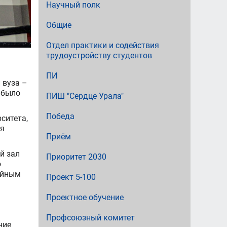
Научный полк
Общие
Отдел практики и содействия
трудоустройству студентов
ПИ
 вуза –
 было
ПИШ "Сердце Урала"
Победа
ситета,
ля
Приём
й зал
Приоритет 2030
о
ийным
Проект 5-100
Проектное обучение
Профсоюзный комитет
ние