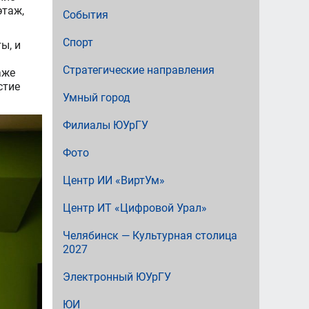
этаж,
События
Спорт
ы, и
Стратегические направления
аже
стие
Умный город
Филиалы ЮУрГУ
Фото
Центр ИИ «ВиртУм»
Центр ИТ «Цифровой Урал»
Челябинск — Культурная столица
2027
Электронный ЮУрГУ
ЮИ