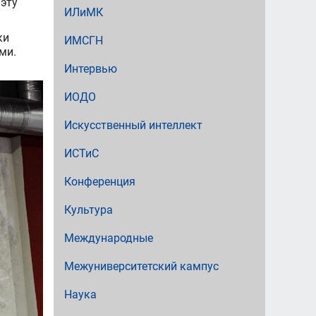
эту
ИЛиМК
ки
ИМСГН
ми.
Интервью
ИОДО
Искусственный интеллект
ИСТиС
Конференция
Культура
Международные
Межуниверситетский кампус
Наука