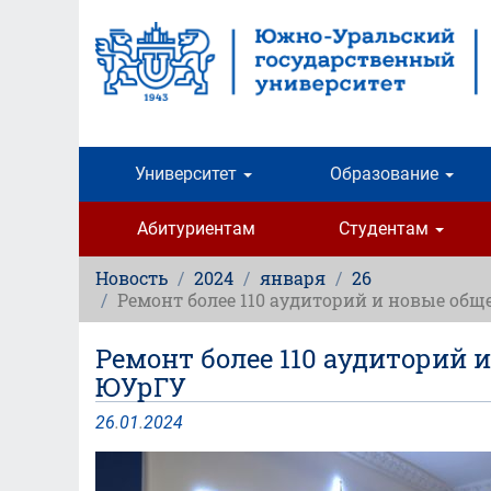
Перейти
к
основному
содержанию
Университет
Образование
Абитуриентам
Студентам
Новость
2024
января
26
Ремонт более 110 аудиторий и новые об
Ремонт более 110 аудиторий 
ЮУрГУ
26
.
01
.
2024