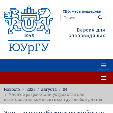
Перейти
к
СВО: меры поддержки
основному
содержанию
Поис
Поиск
Версия для
слабовидящих
Togg
navig
Togg
navig
Новость
2021
августа
04
Ученые разработали устройство для
изготовления композитных труб любой длины
Ученые разработали устройство