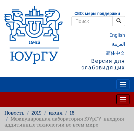
Перейти
к
СВО: меры поддержки
основному
содержанию
Поис
Поиск
English
العربية
简体中文
Версия для
слабовидящих
Togg
navig
Togg
navig
Новость
2019
июня
18
Международная лаборатория ЮУрГУ: внедряя
аддитивные технологии во всем мире