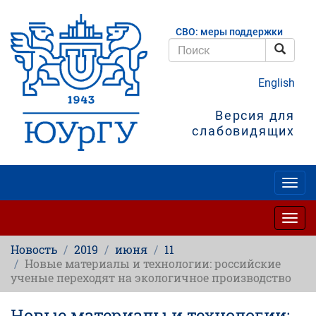
Перейти
к
СВО: меры поддержки
основному
содержанию
Поис
Поиск
English
Версия для
слабовидящих
Togg
navig
Togg
navig
Новость
2019
июня
11
Новые материалы и технологии: российские
ученые переходят на экологичное производство
Новые материалы и технологии: