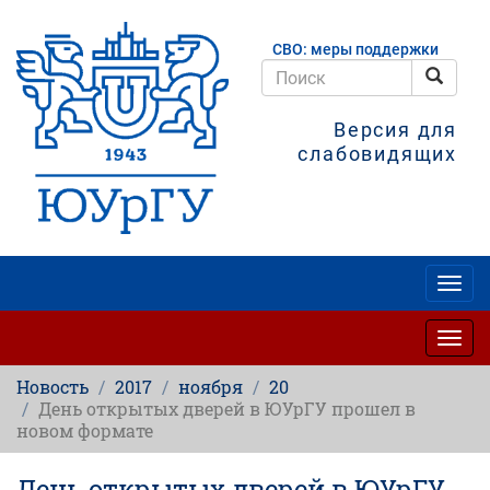
Перейти
к
СВО: меры поддержки
основному
содержанию
Поис
Поиск
Версия для
слабовидящих
Togg
navig
Togg
navig
Новость
2017
ноября
20
День открытых дверей в ЮУрГУ прошел в
новом формате
День открытых дверей в ЮУрГУ