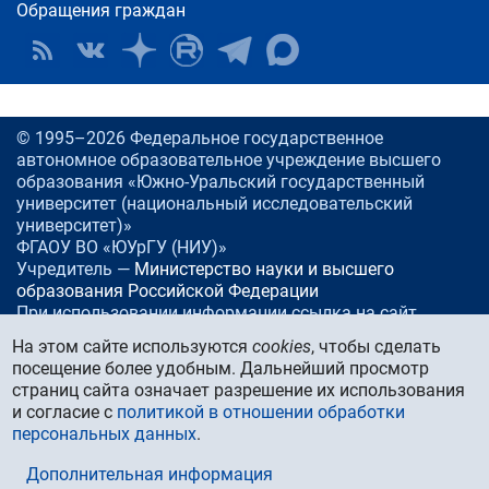
Обращения граждан
© 1995–2026 Федеральное государственное
автономное образовательное учреждение высшего
образования «Южно-Уральский государственный
университет (национальный исследовательский
университет)»
ФГАОУ ВО «ЮУрГУ (НИУ)»
Учредитель —
Министерство науки и высшего
образования Российской Федерации
При использовании информации ссылка на сайт
www.
susu.ru
обязательна.
На этом сайте используются
cookies
, чтобы сделать
посещение более удобным. Дальнейший просмотр
Россия, 454080
Челябинск, проспект Ленина, 76
страниц сайта означает разрешение их использования
Тел./факс:
+7 (351) 267-99-00
и согласие с
политикой в отношении обработки
E-mail:
info@susu.ru
персональных данных
.
Управление маркетинга, брендинга и стратегических
коммуникаций:
press@susu.ru
Дополнительная информация
Техподдержка сайта:
support@susu.ru