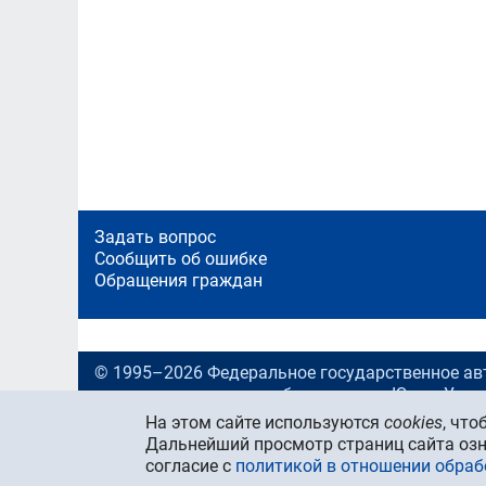
Задать вопрос
Сообщить об ошибке
Обращения граждан
© 1995–2026 Федеральное государственное ав
учреждение высшего образования «Южно-Урал
университет (национальный исследовательский
На этом сайте используются
cookies
, чт
ФГАОУ ВО «ЮУрГУ (НИУ)»
Дальнейший просмотр страниц сайта озн
Учредитель —
Министерство науки и высшего 
согласие с
политикой в отношении обра
Федерации