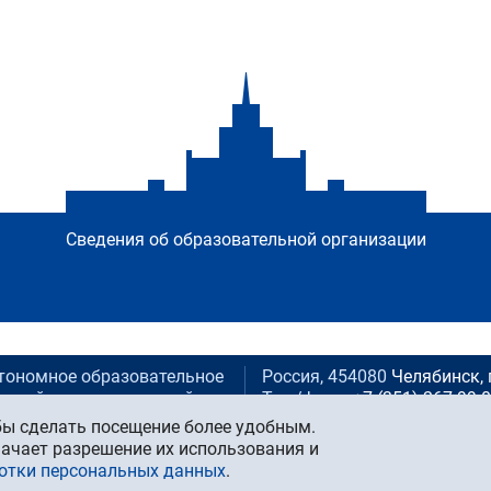
Сведения об образовательной организации
тономное образовательное
Россия, 454080
Челябинск, 
ьский государственный
Тел./факс:
+7 (351) 267-99-
 университет)»
E-mail:
info@susu.ru
обы сделать посещение более удобным.
Управление маркетинга, бр
ачает разрешение их использования и
образования Российской
press@susu.ru
ботки персональных данных
.
Техподдержка сайта:
suppo