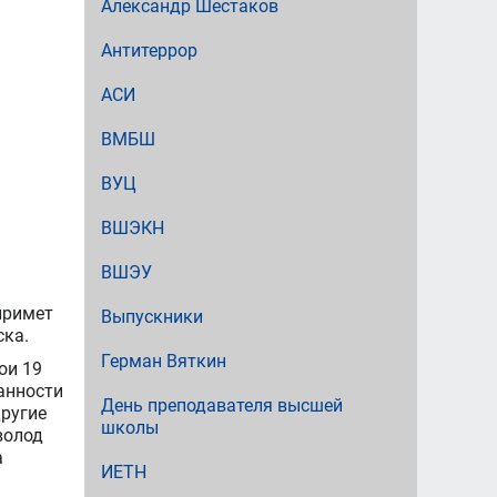
Александр Шестаков
Антитеррор
АСИ
ВМБШ
ВУЦ
ВШЭКН
ВШЭУ
римет
Выпускники
ска.
Герман Вяткин
ои 19
анности
День преподавателя высшей
другие
школы
волод
а
ИЕТН