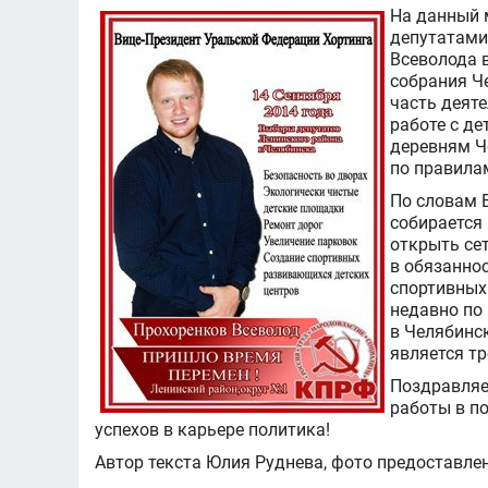
На данный 
депутатами
Всеволода 
собрания Ч
часть деяте
работе с де
деревням Че
по правила
По словам 
собирается 
открыть сет
в обязанно
спортивных
недавно по
в Челябинс
является т
Поздравляе
работы в п
успехов в карьере политика!
Автор текста Юлия Руднева, фото предоставле