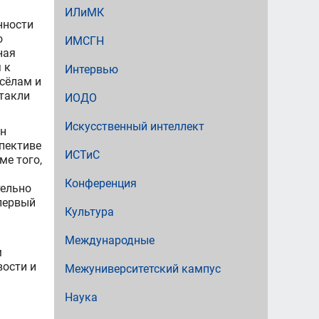
ИЛиМК
нности
о
ИМСГН
ная
 к
Интервью
 сёлам и
ктакли
ИОДО
Искусственный интеллект
он
спективе
ИСТиС
ме того,
Конференция
тельно
первый
Культура
Международные
м
вости и
Межуниверситетский кампус
Наука