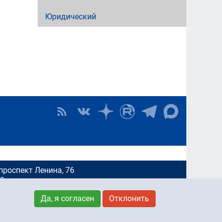
Юридический
проспект Ленина, 76
00
Да, я согласен
Отклонить
ендинга и стратегических коммуникаций:
rt@susu.ru