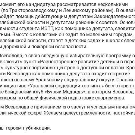
момент его кандидатура рассматривается несколькими
 (по Тракторозаводскому и Ленинскому районам). В обяза
войдёт помощь действующим депутатам Законодательног
елябинской области и депутатам районных советов. Основ
льности студента ИЭТТ, как помощника депутата, сводится
тьми. Вместе с коллегами он ездит по маленьким городам,
лябинской области, ставят в детских садах и школах спе
м дорожной и пожарной безопасности.
Всеволода, в свою следующую избирательную программу 
включить пункт «Разностороннее развитие детей» и в пер
ь культурно-спортивных центров с доступной оплатой. Кро
сти Всеволода как помощника депутата входит открытие
 школ по всему Уральскому федеральному округу. Сравни
 инициативе «Уральской федерации хортинга» был открыт 
ке бойцовский клуб «Бурый Медведь», в котором Всеволод
ренером по общей физической подготовке спортсменов.
м Всеволода с признанием его заслуг и успешным начало
олитической сфере! Желаем целеустремленности, настойчи
ны героем публикации.