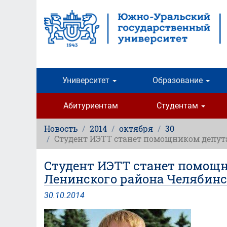
Перейти
к
основному
содержанию
Университет
Образование
Абитуриентам
Студентам
Новость
2014
октября
30
Студент ИЭТТ станет помощником депута
Студент ИЭТТ станет помощн
Ленинского района Челябин
30
.
10
.
2014