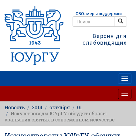
Перейти
к
СВО: меры поддержки
основному
содержанию
Поис
Поиск
Версия для
слабовидящих
Togg
navig
Togg
navig
Новость
2014
октября
01
Искусствоведы ЮУрГУ обсудят образы
уральских святых в современном искусстве
Искусствоведы ЮУрГУ обсудят