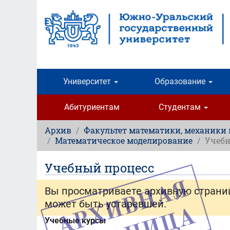
Перейти
к
основному
содержанию
Университет
Образование
Абитуриентам
Студентам
Архив
Факультет математики, механики
Математическое моделирование
Учебн
Учебный процесс
Вы просматриваете архивную страни
может быть устаревшей.
Учебные курсы