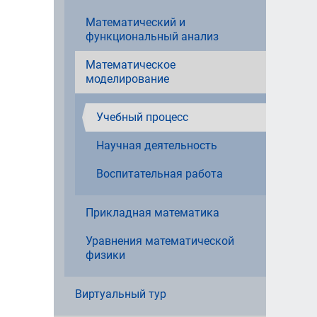
Математический и
функциональный анализ
Математическое
моделирование
Учебный процесс
Научная деятельность
Воспитательная работа
Прикладная математика
Уравнения математической
физики
Виртуальный тур