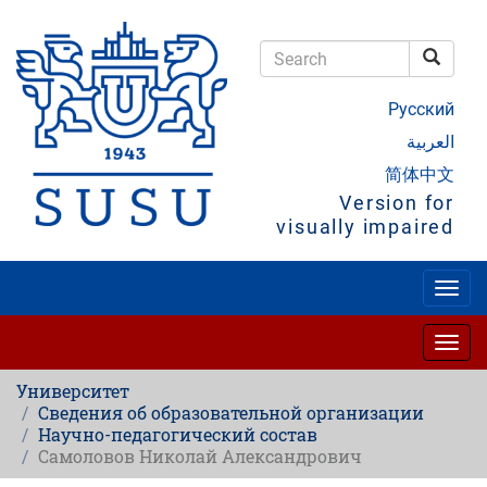
Skip
to
main
Searc
content
Search
Русский
العربية
简体中文
Version for
visually impaired
Togg
navig
Togg
navig
Университет
Сведения об образовательной организации
Научно-педагогический состав
Самоловов Николай Александрович