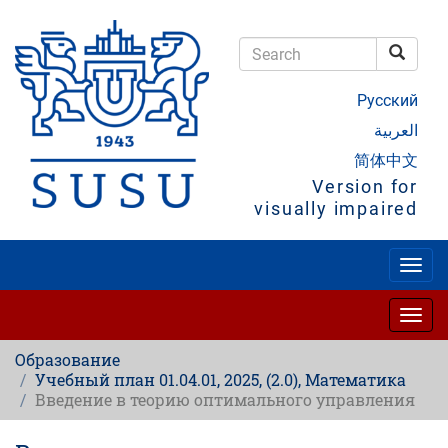
Skip
to
main
Searc
content
Search
Русский
العربية
简体中文
Version for
visually impaired
Togg
navig
Togg
navig
Образование
Учебный план 01.04.01, 2025, (2.0), Математика
Введение в теорию оптимального управления