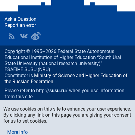
Ask a Question
Report an error
Copyright © 1995–2026 Federal State Autonomous
Educational Institution of Higher Education “South Ural
State University (national research university)”
FSAEIHE SUSU (NRU)
Constitutor is
Ministry of Science and Higher Education of
the Russian Federation
.
Please refer to http://
susu.ru
/ when you use information
from this site.
76, Lenin prospekt, Chelyabinsk
, Russia, 454080
We use cookies on this site to enhance your user experience.
Phone/fax:
+7 (351) 267-99-00
By clicking any link on this page you are giving your consent
E-mail:
info@susu.ru
for us to set cookies.
Media Relations and Monitoring Department:
More info
press@susu.ru