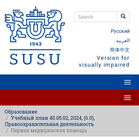
Skip
to
main
Searc
content
Search
Русский
العربية
简体中文
Version for
visually impaired
Togg
navig
Togg
navig
Образование
Учебный план 40.05.02, 2024, (6.0),
Правоохранительная деятельность
Первая медицинская помощь