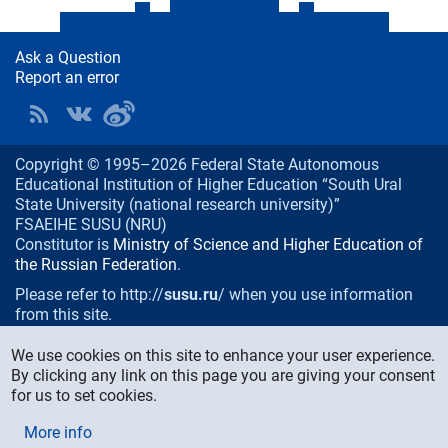
Ask a Question
Report an error
Copyright © 1995–2026 Federal State Autonomous
Educational Institution of Higher Education “South Ural
State University (national research university)”
FSAEIHE SUSU (NRU)
Constitutor is
Ministry of Science and Higher Education of
the Russian Federation
.
Please refer to http://
susu.ru
/ when you use information
from this site.
76, Lenin prospekt, Chelyabinsk
, Russia, 454080
We use cookies on this site to enhance your user experience.
Phone/fax:
+7 (351) 267-99-00
By clicking any link on this page you are giving your consent
E-mail:
info@susu.ru
for us to set cookies.
Media Relations and Monitoring Department:
More info
press@susu.ru