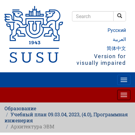
Skip
to
main
Searc
content
Search
Русский
العربية
简体中文
Version for
visually impaired
Togg
navig
Togg
navig
Образование
Учебный план 09.03.04, 2023, (4.0), Программная
инженерия
Архитектура ЭВМ