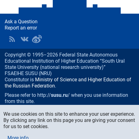
Ask a Question
Report an error
Copyright © 1995–2026 Federal State Autonomous
Educational Institution of Higher Education “South Ural
State University (national research university)”
FSAEIHE SUSU (NRU)
Constitutor is
Ministry of Science and Higher Education of
the Russian Federation
.
Please refer to http://
susu.ru
/ when you use information
from this site.
76, Lenin prospekt, Chelyabinsk
, Russia, 454080
We use cookies on this site to enhance your user experience.
Phone/fax:
+7 (351) 267-99-00
By clicking any link on this page you are giving your consent
E-mail:
info@susu.ru
for us to set cookies.
Media Relations and Monitoring Department:
More info
press@susu.ru