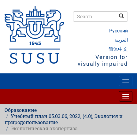
Skip
to
main
Searc
content
Search
Русский
العربية
简体中文
Version for
visually impaired
Togg
navig
Togg
navig
Образование
Учебный план 05.03.06, 2022, (4.0), Экология и
природопользование
Экологическая экспертиза