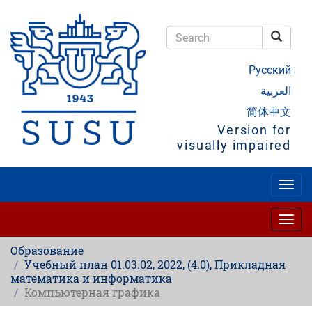
Skip
to
main
Searc
content
Search
Русский
العربية
简体中文
Version for
visually impaired
Togg
navig
Togg
navig
Образование
Учебный план 01.03.02, 2022, (4.0), Прикладная
математика и информатика
Компьютерная графика