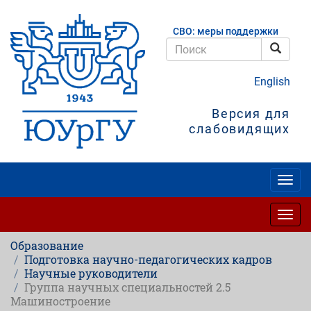
Перейти
к
СВО: меры поддержки
основному
содержанию
Поис
Поиск
English
Версия для
слабовидящих
Togg
navig
Togg
navig
Образование
Подготовка научно-педагогических кадров
Научные руководители
Группа научных специальностей 2.5
Машиностроение