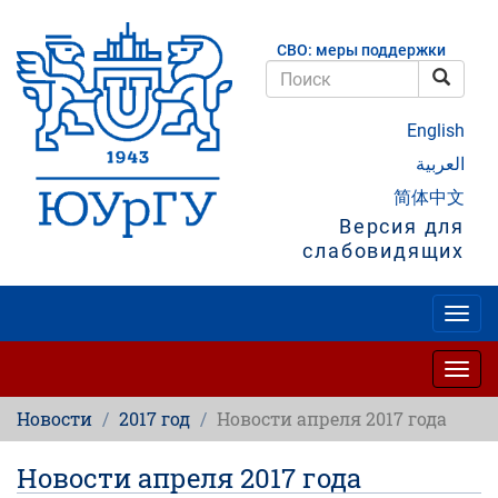
Перейти
к
СВО: меры поддержки
основному
содержанию
Поис
Поиск
English
العربية
简体中文
Версия для
слабовидящих
Togg
navig
Togg
navig
Новости
2017 год
Новости апреля 2017 года
Новости апреля 2017 года