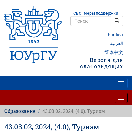
Перейти
к
СВО: меры поддержки
основному
содержанию
Поис
Поиск
English
العربية
简体中文
Версия для
слабовидящих
Togg
navig
Togg
navig
Образование
43.03.02, 2024, (4.0), Туризм
43.03.02, 2024, (4.0), Туризм