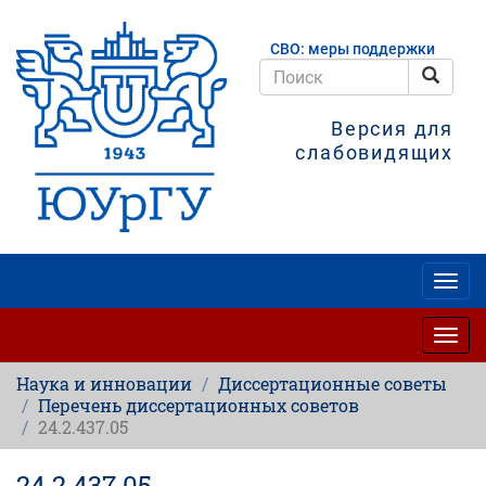
Перейти
к
СВО: меры поддержки
основному
содержанию
Поис
Поиск
Версия для
слабовидящих
Togg
navig
Togg
navig
Наука и инновации
Диссертационные советы
Перечень диссертационных советов
24.2.437.05
24.2.437.05