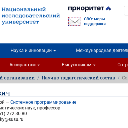
П
СВО: меры
поддержки
Наука и инновации
Международная деятел
Аспирантам
Выпускникам
Сот
ой организации
Научно-педагогический состав
Со
вич
ой —
Системное программирование
атических наук, профессор
51) 272-30-80
sky@susu.ru