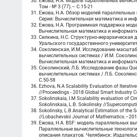
Ежова, Н.А. Модель параллельных вычисл
Том - № 3 (77).– C.15-21
Ежова, Н.А. Обзор моделей параллельных 
Серия: Вычислительная математика и инф
Ежова, Н.А. Программная поддержка модел
Вычислительная математика и информати
Силкина, Н.С. Структурно-иерархическая 
Уральского государственного университе
Соколинская, И.М. Исследование масшта
вычислительных системах / И.М. Соколинс
Вычислительная математика и информати
Соколинский, Л.Б. Исследование фазы Qu
вычислительных системах / Л.Б. Соколин
C.50-58
Ezhova, N.A Scalability Evaluation of Iterati
//Proceedings - 2018 Global Smart Industry 
Sokolinskaia, I.M Scalability evaluation of C
Sokolinskaia, L.B. Sokolinsky //Supercomputi
Sokolinsky, L.B Analytical Estimation of the 
//Lobachevskii Journal of Mathematics.–201
Ежова, Н.А. BSF: модель параллельных вы
Параллельные вычислительные технологии -
описания плакатов. Челябинск: Издательс