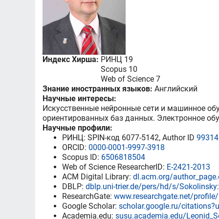
Индекс Хирша:
РИНЦ 19
Scopus 10
Web of Science 7
Знание иностранных языков:
Английский
Научные интересы:
Искусственные нейронные сети и машинное об
ориентированных баз данных. Электронное об
Научные профили:
РИНЦ
: SPIN-код 6077-5142, Author ID
99314
ORCID:
0000-0001-9997-3918
Scopus ID:
6506818504
Web of Science ResearcherID:
E-2421-2013
ACM Digital Library:
dl.acm.org/author_pag
DBLP:
dblp.uni-trier.de/pers/hd/s/Sokolinsk
ResearchGate:
www.researchgate.net/profile
Google Scholar:
scholar.google.ru/citations
Academia.edu:
susu.academia.edu/Leonid_S