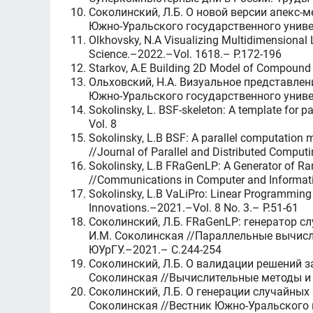
Соколинский, Л.Б. О новой версии апекс-
Южно-Уральского государственного униве
Olkhovsky, N.A Visualizing Multidimensional
Science.–2022.–Vol. 1618.– P.172-196
Starkov, A.E Building 2D Model of Compound 
Ольховский, Н.А. Визуальное представлен
Южно-Уральского государственного униве
Sokolinsky, L. BSF-skeleton: A template for p
Vol. 8
Sokolinsky, L.B BSF: A parallel computation m
//Journal of Parallel and Distributed Compu
Sokolinsky, L.B FRaGenLP: A Generator of Ra
//Communications in Computer and Informat
Sokolinsky, L.B VaLiPro: Linear Programming 
Innovations.–2021.–Vol. 8 No. 3.– P.51-61
Соколинский, Л.Б. FRaGenLP: генератор с
И.М. Соколинская //Параллельные вычисли
ЮУрГУ.–2021.– C.244-254
Соколинский, Л.Б. О валидации решений з
Соколинская //Вычислительные методы и
Соколинский, Л.Б. О генерации случайных
Соколинская //Вестник Южно-Уральского 