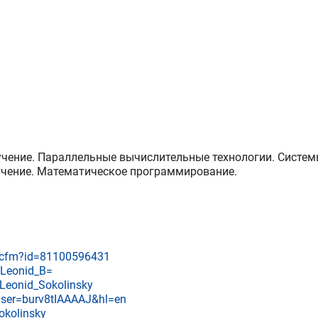
учение. Параллельные вычислительные технологии. Систем
учение. Математическое программирование.
e.cfm?id=81100596431
y:Leonid_B=
/Leonid_Sokolinsky
?user=burv8tIAAAAJ&hl=en
okolinsky