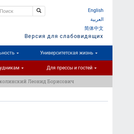
English
Поиск
оиск
العربية
简体中文
Версия для слабовидящих
ьность
Университетская жизнь
рудникам
Для прессы и гостей
колинский Леонид Борисович