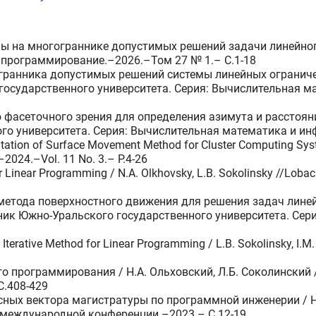
ны на многограннике допустимых решений задачи линейного
программирование.–2026.–Том 27 № 1.– C.1-18
ранника допустимых решений системы линейных ограничени
государственного университета. Серия: Вычислительная 
фасеточного зрения для определения азимута и расстояния
го университета. Серия: Вычислительная математика и ин
ation of Surface Movement Method for Cluster Computing Syste
–2024.–Vol. 11 No. 3.– P.4-26
 Linear Programming / N.A. Olkhovsky, L.B. Sokolinsky //Loba
 метода поверхностного движения для решения задач линей
тник Южно-Уральского государственного университета. Се
 Iterative Method for Linear Programming / L.B. Sokolinsky, I.
го программирования / Н.А. Ольховский, Л.Б. Соколинский
C.408-429
зисных вектора магистратуры по программной инженерии / Н.С
 международной конференции.–2023.– C.12-19