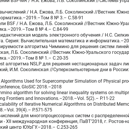
ений BSF-MR / Н.А. Ежова, Л.Б. Соколинский //Системы уп
вычислений / Н.А. Ежова, Л.Б. Соколинский //Вестник Южн
орматика.–2019.–Том 8 № 3.– C.58-91
и BSF / Н.А. Ежова, Л.Б. Соколинский //Вестник Южно-Ура
ка.–2019.–Том 8 № 4.– C.84-99
дидактическая модель электронного обучения / Н.С. Силкин
та. Серия: Вычислительная математика и информатика.–20
бируемости алгоритма Чиммино для решения систем линей
кая, Л.Б. Соколинский //Вестник Южно-Уральского государ
ка.–2019.–Том 8 № 1.– C.20-35
est алгоритма NSLP для решения нестационарных задач л
ский, И.М. Соколинская //Суперкомпьютерные дни в Росси
ve Algorithms Used for Supercomputer Simulation of Physical pro
Conference, GloSIC 2018.–2018
immino algorithm for solving linear inequality systems on multip
ng Frontiers and Innovations.–2018.–Vol. 5(2).– P.11-22
Scalability of Iterative Numerical Algorithms on Distributed Mem
8.–Vol. 39(4).– P.571-575
числений для многопроцессорных систем с распределенной 
 XII международная конференция, ПаВТ’2018, г. Ростов-на-
кий центр ЮУрГУ.–2018.– C.253-265