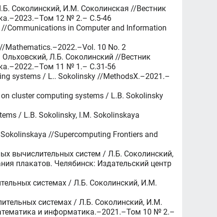
.Б. Соколинский, И.М. Соколинская //Вестник
а.–2023.–Том 12 № 2.– C.5-46
ky //Communications in Computer and Information
y //Mathematics.–2022.–Vol. 10 No. 2
 Ольховский, Л.Б. Соколинский //Вестник
а.–2022.–Том 11 № 1.– C.31-56
puting systems / L.. Sokolinsky //MethodsX.–2021.–
s on cluster computing systems / L.B. Sokolinsky
ms / L.B. Sokolinsky, I.M. Sokolinskaya
. Sokolinskaya //Supercomputing Frontiers and
ых вычислительных систем / Л.Б. Соколинский,
ания плакатов. Челябинск: Издательский центр
ельных системах / Л.Б. Соколинский, И.М.
тельных системах / Л.Б. Соколинский, И.М.
математика и информатика.–2021.–Том 10 № 2.–