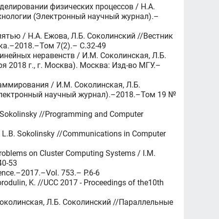
елировании физических процессов / Н.А.
хнологии (Электронный научный журнал).–
тью / Н.А. Ежова, Л.Б. Соколинский //Вестник
а.–2018.–Том 7(2).– C.32-49
ейных неравенств / И.М. Соколинская, Л.Б.
2018 г., г. Москва). Москва: Изд-во МГУ.–
ммирования / И.М. Соколинская, Л.Б.
Электронный научный журнал).–2018.–Том 19 №
.B. Sokolinsky //Programming and Computer
a, L.B. Sokolinsky //Communications in Computer
Problems on Cluster Computing Systems / I.M.
40-53
ence.–2017.–Vol. 753.– P.6-6
orodulin, K. //UCC 2017 - Proceedings of the10th
околинская, Л.Б. Соколинский //Параллельные