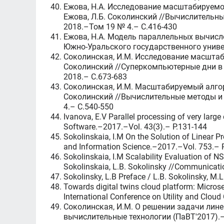
Ежова, Н.А. Исследование масштабируемо
Ежова, Л.Б. Соколинский //Вычислительн
2018.–Том 19 № 4.– C.416-430
Ежова, Н.А. Модель параллельных вычисле
Южно-Уральского государственного униве
Соколинская, И.М. Исследование масштаб
Соколинский //Суперкомпьютерные дни в Р
2018.– C.673-683
Соколинская, И.М. Масштабируемый алгор
Соколинский //Вычислительные методы и
4.– C.540-550
Ivanova, E.V Parallel processing of very lar
Software.–2017.–Vol. 43(3).– P.131-144
Sokolinskaia, I.M On the Solution of Linear 
and Information Science.–2017.–Vol. 753.– 
Sokolinskaia, I.M Scalability Evaluation of 
Sokolinskaia, L.B. Sokolinsky //Communicati
Sokolinsky, L.B Preface / L.B. Sokolinsky, 
Towards digital twins cloud platform: Microse
International Conference on Utility and Clo
Соколинская, И.М. О решении задачи лин
вычислительные технологии (ПаВТ'2017).