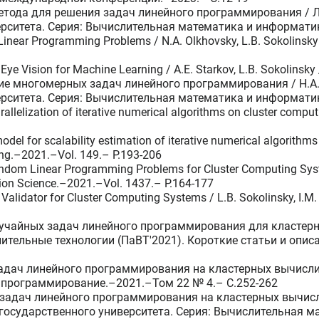
метода для решения задач линейного программирования / Л
рситета. Серия: Вычислительная математика и информатик
 Linear Programming Problems / N.A. Olkhovsky, L.B. Sokolins
Eye Vision for Machine Learning / A.E. Starkov, L.B. Sokolinsk
ие многомерных задач линейного программирования / Н.А.
рситета. Серия: Вычислительная математика и информатик
arallelization of iterative numerical algorithms on cluster com
odel for scalability estimation of iterative numerical algorithm
ting.–2021.–Vol. 149.– P.193-206
ndom Linear Programming Problems for Cluster Computing Syste
ion Science.–2021.–Vol. 1437.– P.164-177
Validator for Cluster Computing Systems / L.B. Sokolinsky, I.M
лучайных задач линейного программирования для кластерн
тельные технологии (ПаВТ'2021). Короткие статьи и опис
адач линейного программирования на кластерных вычислит
 программирование.–2021.–Том 22 № 4.– C.252-262
 задач линейного программирования на кластерных вычисли
государственного университета. Серия: Вычислительная 