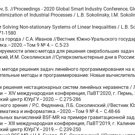
nov, S. //Proceedings - 2020 Global Smart Industry Conference,
timization of Industrial Processes / L.B. Sokolinsky, I.M. Soko
or Solving Non-stationary Systems of Linear Inequalities / L.B. 
71-1580
 города / С.А. Иванов //Вестник Южно-Уральского государ
а.–2020.–Том 9 № 4.– C.5-23
ируемости апекс-метода для решения сверхбольших задач
ский, И.М. Соколинская //Суперкомпьютерные дни в Росси
м методе решения задач линейного программирования на к
лительные методы и программирование: Новые вычислител
 решения нестационарных систем линейных неравенств / Л.
– XIV международная конференция, ПаВТ'2020, г. Пермь, 3
кий центр ЮУрГУ.–2020.– C.275-286
ного зрения / Р.С. Федянина, Л.Б. Соколинский //Вестник 
тематика и информатика.–2020.–Том 9 № 4.– C.48-66
ьных вычислений BSF-MR на примере гравитационной задачи
– XIII международная конференция, ПаВТ’2019, г. Калининг
кий центр ЮУрГУ.–2019.– C.239-250