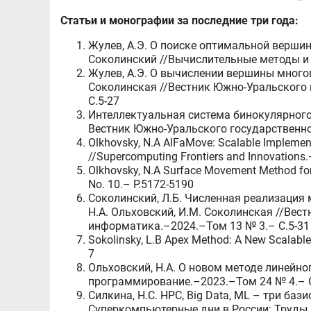
Статьи и монографии за последние три года:
Жулев, А.Э. О поиске оптимальной верши
Соколинский //Вычислительные методы и 
Жулев, А.Э. О вычислении вершины многог
Соколинская //Вестник Южно-Уральского 
C.5-27
Интеллектуальная система бинокулярного 
Вестник Южно-Уральского государственно
Olkhovsky, N.A AlFaMove: Scalable Implement
//Supercomputing Frontiers and Innovations.
Olkhovsky, N.A Surface Movement Method for
No. 10.– P.5172-5190
Соколинский, Л.Б. Численная реализация
Н.А. Ольховский, И.М. Соколинская //Вес
информатика.–2024.–Том 13 № 3.– C.5-31
Sokolinsky, L.B Apex Method: A New Scalable
7
Ольховский, Н.А. О новом методе линейно
программирование.–2023.–Том 24 № 4.– 
Силкина, Н.С. HPC, Big Data, ML – три ба
Суперкомпьютерные дни в России: Труды