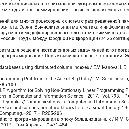
сти итерационных алгоритмов при суперкомпьютерном мод
ые методы и программирование: Новые вычислительные те
ний для многопроцессорных систем с распределенной памя
рситета. Серия: Вычислительная математика и информатик
ируемости модифицированного алгоритма Чиммино для лин
оссии: Труды международной конференции (24-25 сентября 
итм для решения нестационарных задач линейного програ
 программирование: Новые вычислительные технологии (
ge databases using distributed column indexes / E.V. Ivanova, L
Programming Problems in the Age of Big Data / I.M. Sokolinskai
P.86-100
NSLP Algorithm for Solving Non-Stationary Linear Programming 
ons in Computer and Information Science.–2017.–Vol. 793.– P.
M.L. Tcymbler //Communications in Computer and Information Sci
rvices and computational workflows to rule a smart factory / B
ud Computing.–2017.– P.205-206
ейного программирования в эпоху больших данных / И.М. С
–2017.–Том Апрель.– C.471-484