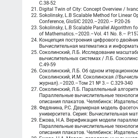
C.38-52
Digital Twin of City: Concept Overview / Iva
Sokolinsky, L.B Scalable Method for Linear Op
Conference, GloSIC 2020.–2020.– P.20-26
Sokolinsky, L.B Scalable Parallel Algorithm f
of Mathematics.–2020.–Vol. 41 No. 8.– P.15
Концепция построения цифрового двойника
Вычислительная математика и информатик
Соколинский, Л.Б. Исследование масштаб
вычислительных системах / Л.Б. Соколин
C.49-59
Соколинский, Л.Б. Об одном итерационно
Соколинский, И.М. Соколинская //Вычис
журнал).–2020.–Том 21 № 3.– C.329-340
Соколинский, Л.Б. Параллельный алгоритм
Параллельные вычислительные технологии 
описания плакатов. Челябинск: Издательс
Федянина, Р.С. Двумерная модель фасеточ
университета. Серия: Вычислительная ма
Ежова, Н.А. Верификация модели параллел
Параллельные вычислительные технологии 
описания плакатов. Челябинск: Издательс