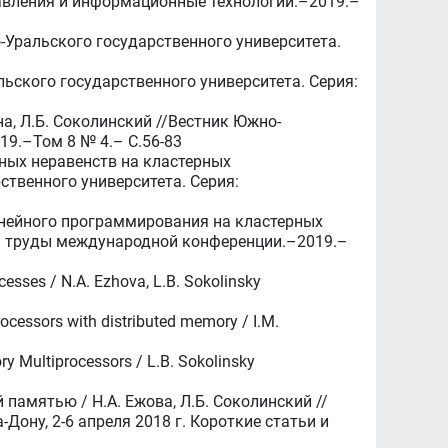
равления и информационные технологии.–2019.–
о-Уральского государственного университета.
льского государственного университета. Серия:
а, Л.Б. Соколинский //Вестник Южно-
19.–Том 8 № 4.– C.56-83
ных неравенств на кластерных
ственного университета. Серия:
инейного программирования на кластерных
и: труды международной конференции.–2019.–
cesses / N.A. Ezhova, L.B. Sokolinsky
rocessors with distributed memory / I.M.
ory Multiprocessors / L.B. Sokolinsky
памятью / Н.А. Ежова, Л.Б. Соколинский //
Дону, 2-6 апреля 2018 г. Короткие статьи и