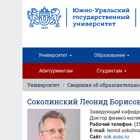
Перейти
к
основному
содержанию
Университет
Образование
Абитуриентам
Студентам
Университет
Сведения об образовательн
Соколинский Леонид Борисо
Заведующий кафедр
Доктор физико-матем
Рабочий телефон:
(3
E-mail:
leonid.sokolin
Сайт:
sok.susu.ru