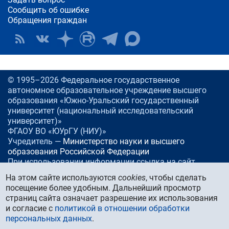
Сообщить об ошибке
Обращения граждан
© 1995–2026 Федеральное государственное
автономное образовательное учреждение высшего
образования «Южно-Уральский государственный
университет (национальный исследовательский
университет)»
ФГАОУ ВО «ЮУрГУ (НИУ)»
Учредитель —
Министерство науки и высшего
образования Российской Федерации
При использовании информации ссылка на сайт
www.
susu.ru
обязательна.
На этом сайте используются
cookies
, чтобы сделать
посещение более удобным. Дальнейший просмотр
Россия, 454080
Челябинск, проспект Ленина, 76
страниц сайта означает разрешение их использования
Тел./факс:
+7 (351) 267-99-00
и согласие с
политикой в отношении обработки
E-mail:
info@susu.ru
персональных данных
.
Управление маркетинга, брендинга и стратегических