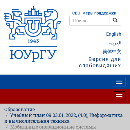
Перейти
к
СВО: меры поддержки
основному
содержанию
Поис
Поиск
English
العربية
简体中文
Версия для
слабовидящих
Togg
navig
Togg
navig
Образование
Учебный план 09.03.01, 2022, (4.0), Информатика
и вычислительная техника
Мобильные операционные системы