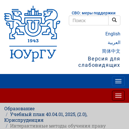
Перейти
к
СВО: меры поддержки
основному
содержанию
Поис
Поиск
English
العربية
简体中文
Версия для
слабовидящих
Togg
navig
Togg
navig
Образование
Учебный план 40.04.01, 2025, (2.0),
Юриспруденция
Интерактивные методы обучения праву