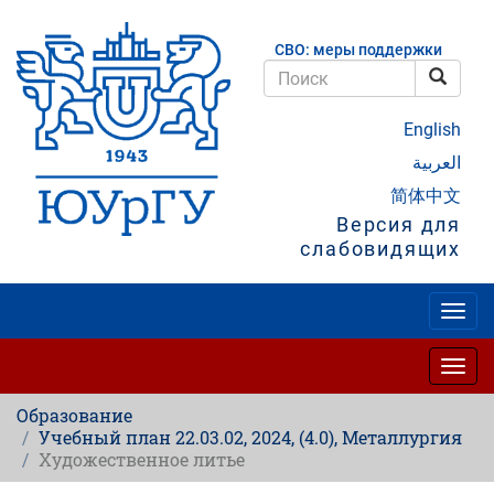
Перейти
к
СВО: меры поддержки
основному
содержанию
Поис
Поиск
English
العربية
简体中文
Версия для
слабовидящих
Togg
navig
Togg
navig
Образование
Учебный план 22.03.02, 2024, (4.0), Металлургия
Художественное литье