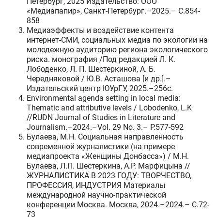
Петербург, 2025 Издательство: ООО
«Медиапапир», Санкт-Петербург.–2025.– C.854-
858
Медиаэффекты и воздействие контента
интернет-СМИ, социальных медиа по экологии на
молодежную аудиторию региона экологического
риска. монография /Под редакцией Л. К.
Лободенко, Л. П. Шестеркиной, А. Б.
Чередняковой / Ю.В. Асташова [и др.].–
Издательский центр ЮУрГУ, 2025.–256c.
Environmental agenda setting in local media:
Thematic and attributive levels / Lobodenko, L.K
//RUDN Journal of Studies in Literature and
Journalism.–2024.–Vol. 29 No. 3.– P.577-592
Булаева, М.Н. Социальная направленность
современной журналистики (на примере
медиапроекта «Женщины Донбасса») / М.Н.
Булаева, Л.П. Шестеркина, А.Р. Марфицына //
ЖУРНАЛИСТИКА В 2023 ГОДУ: ТВОРЧЕСТВО,
ПРОФЕССИЯ, ИНДУСТРИЯ Материалы
международной научно-практической
конференции Москва. Москва, 2024.–2024.– C.72-
73