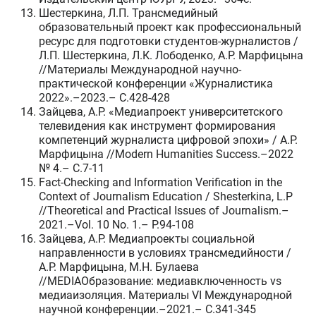
Шестеркина, Л.П. Трансмедийный
образовательный проект как профессиональный
ресурс для подготовки студентов-журналистов /
Л.П. Шестеркина, Л.К. Лободенко, А.Р. Марфицына
//Материалы Международной научно-
практической конференции «Журналистика
2022».–2023.– C.428-428
Зайцева, А.Р. «Медиапроект университетского
телевидения как инструмент формирования
компетенций журналиста цифровой эпохи» / А.Р.
Марфицына //Modern Humanities Success.–2022
№ 4.– C.7-11
Fact-Checking and Information Verification in the
Context of Journalism Education / Shesterkina, L.P
//Theoretical and Practical Issues of Journalism.–
2021.–Vol. 10 No. 1.– P.94-108
Зайцева, А.Р. Медиапроекты социальной
направленности в условиях трансмедийности /
А.Р. Марфицына, М.Н. Булаева
//MEDIAОбразование: медиавключенность vs
медиаизоляция. Материалы VI Международной
научной конференции.–2021.– C.341-345