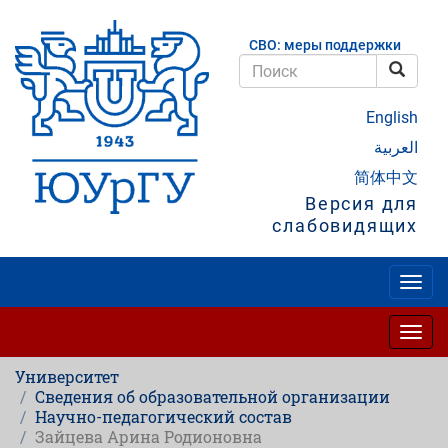
Перейти
к
СВО: меры поддержки
основному
содержанию
Поис
Поиск
English
العربية
简体中文
Версия для
слабовидящих
Togg
navig
Togg
navig
Университет
Сведения об образовательной организации
Научно-педагогический состав
Зайцева Арина Родионовна