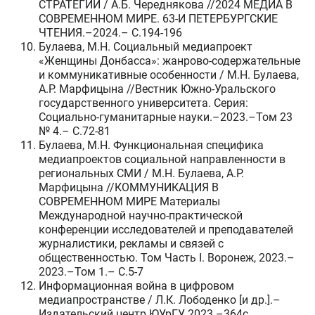
СТРАТЕГИИ / А.Б. Череднякова //2024 МЕДИА В
СОВРЕМЕННОМ МИРЕ. 63-И ПЕТЕРБУРГСКИЕ
ЧТЕНИЯ.–2024.– C.194-196
Булаева, М.Н. Социальный медиапроект
«Женщины Донбасса»: жанрово-содержательные
и коммуникативные особенности / М.Н. Булаева,
А.Р. Марфицына //Вестник Южно-Уральского
государственного университета. Серия:
Социально-гуманитарные науки.–2023.–Том 23
№ 4.– C.72-81
Булаева, М.Н. Функциональная специфика
медиапроектов социальной направленности в
региональных СМИ / М.Н. Булаева, А.Р.
Марфицына //КОММУНИКАЦИЯ В
СОВРЕМЕННОМ МИРЕ Материалы
Международной научно-практической
конференции исследователей и преподавателей
журналистики, рекламы и связей с
общественностью. Том Часть I. Воронеж, 2023.–
2023.–Том 1.– C.5-7
Информационная война в цифровом
медиапространстве / Л.К. Лободенко [и др.].–
Издательский центр ЮУрГУ, 2023.–364c.