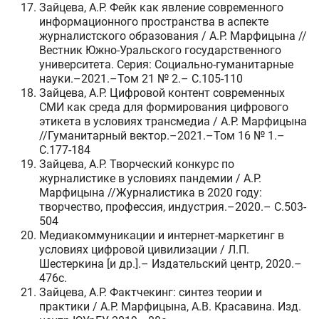
Зайцева, А.Р. Фейк как явление современного
информационного пространства в аспекте
журналистского образования / А.Р. Марфицына //
Вестник Южно-Уральского государственного
университета. Серия: Социально-гуманитарные
науки.–2021.–Том 21 № 2.– C.105-110
Зайцева, А.Р. Цифровой контент современных
СМИ как среда для формирования цифрового
этикета в условиях трансмедиа / А.Р. Марфицына
//Гуманитарный вектор.–2021.–Том 16 № 1.–
C.177-184
Зайцева, А.Р. Творческий конкурс по
журналистике в условиях пандемии / А.Р.
Марфицына //Журналистика в 2020 году:
творчество, профессия, индустрия.–2020.– C.503-
504
Медиакоммуникации и интернет-маркетинг в
условиях цифровой цивилизации / Л.П.
Шестеркина [и др.].– Издательский центр, 2020.–
476c.
Зайцева, А.Р. Фактчекинг: синтез теории и
практики / А.Р. Марфицына, А.В. Красавина. Изд.