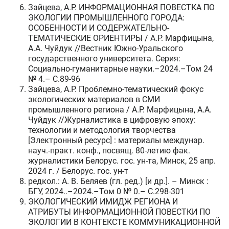
Зайцева, А.Р. ИНФОРМАЦИОННАЯ ПОВЕСТКА ПО
ЭКОЛОГИИ ПРОМЫШЛЕННОГО ГОРОДА:
ОСОБЕННОСТИ И СОДЕРЖАТЕЛЬНО-
ТЕМАТИЧЕСКИЕ ОРИЕНТИРЫ / А.Р. Марфицына,
А.А. Чуйдук //Вестник Южно-Уральского
государственного университета. Серия:
Социально-гуманитарные науки.–2024.–Том 24
№ 4.– C.89-96
Зайцева, А.Р. Проблемно-тематический фокус
экологических материалов в СМИ
промышленного региона / А.Р. Марфицына, А.А.
Чуйдук //Журналистика в цифровую эпоху:
технологии и методология творчества
[Электронный ресурс] : материалы междунар.
науч.-практ. конф., посвящ. 80-летию фак.
журналистики Белорус. гос. ун-та, Минск, 25 апр.
2024 г. / Белорус. гос. ун-т
редкол.: А. В. Беляев (гл. ред.) [и др.]. – Минск :
БГУ, 2024..–2024.–Том 0 № 0.– C.298-301
ЭКОЛОГИЧЕСКИЙ ИМИДЖ РЕГИОНА И
АТРИБУТЫ ИНФОРМАЦИОННОЙ ПОВЕСТКИ ПО
ЭКОЛОГИИ В КОНТЕКСТЕ КОММУНИКАЦИОННОЙ