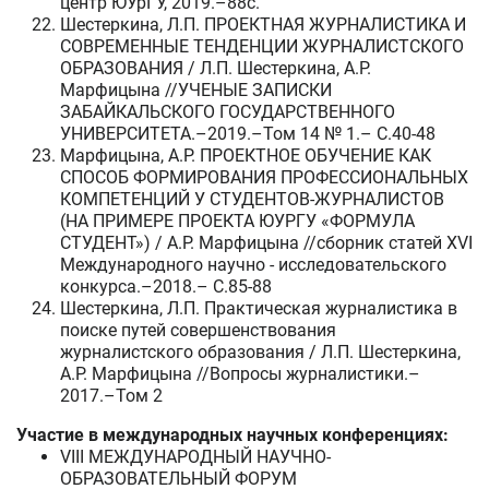
центр ЮУрГУ, 2019.–88c.
Шестеркина, Л.П. ПРОЕКТНАЯ ЖУРНАЛИСТИКА И
СОВРЕМЕННЫЕ ТЕНДЕНЦИИ ЖУРНАЛИСТСКОГО
ОБРАЗОВАНИЯ / Л.П. Шестеркина, А.Р.
Марфицына //УЧЕНЫЕ ЗАПИСКИ
ЗАБАЙКАЛЬСКОГО ГОСУДАРСТВЕННОГО
УНИВЕРСИТЕТА.–2019.–Том 14 № 1.– C.40-48
Марфицына, А.Р. ПРОЕКТНОЕ ОБУЧЕНИЕ КАК
СПОСОБ ФОРМИРОВАНИЯ ПРОФЕССИОНАЛЬНЫХ
КОМПЕТЕНЦИЙ У СТУДЕНТОВ-ЖУРНАЛИСТОВ
(НА ПРИМЕРЕ ПРОЕКТА ЮУРГУ «ФОРМУЛА
СТУДЕНТ») / А.Р. Марфицына //сборник статей XVI
Международного научно - исследовательского
конкурса.–2018.– C.85-88
Шестеркина, Л.П. Практическая журналистика в
поиске путей совершенствования
журналистского образования / Л.П. Шестеркина,
А.Р. Марфицына //Вопросы журналистики.–
2017.–Том 2
Участие в международных научных конференциях:
VIII МЕЖДУНАРОДНЫЙ НАУЧНО-
ОБРАЗОВАТЕЛЬНЫЙ ФОРУМ