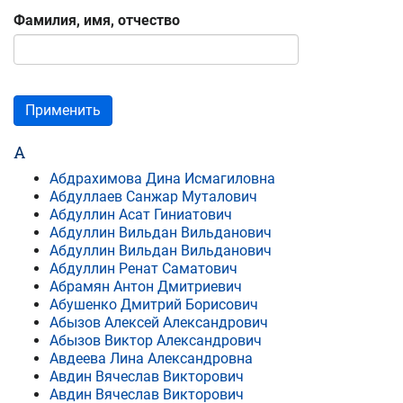
Фамилия, имя, отчество
Применить
А
Абдрахимова Дина Исмагиловна
Абдуллаев Санжар Муталович
Абдуллин Асат Гиниатович
Абдуллин Вильдан Вильданович
Абдуллин Вильдан Вильданович
Абдуллин Ренат Саматович
Абрамян Антон Дмитриевич
Абушенко Дмитрий Борисович
Абызов Алексей Александрович
Абызов Виктор Александрович
Авдеева Лина Александровна
Авдин Вячеслав Викторович
Авдин Вячеслав Викторович