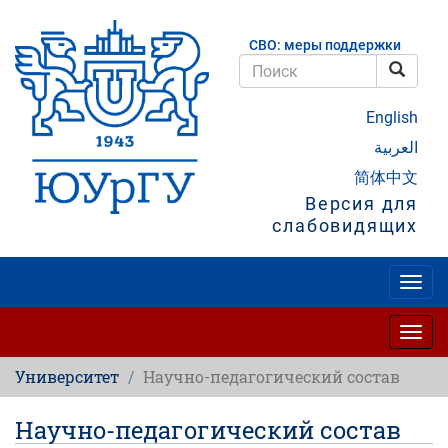
Перейти
к
СВО: меры поддержки
основному
содержанию
Поис
Поиск
English
العربية
简体中文
Версия для
слабовидящих
Togg
navig
Togg
navig
Университет
Научно-педагогический состав
Научно-педагогический состав