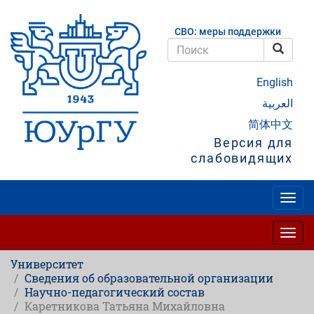
Перейти
к
СВО: меры поддержки
основному
содержанию
Поис
Поиск
English
العربية
简体中文
Версия для
слабовидящих
Togg
navig
Togg
navig
Университет
Сведения об образовательной организации
Научно-педагогический состав
Каретникова Татьяна Михайловна