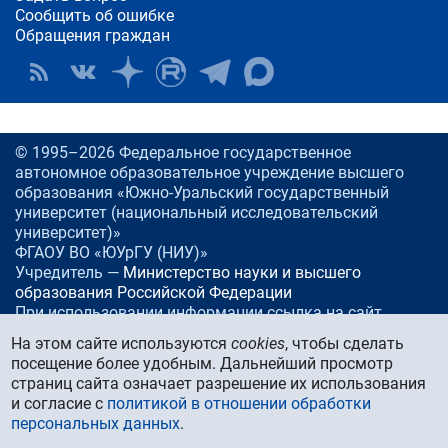
Сообщить об ошибке
Обращения граждан
© 1995–2026 Федеральное государственное
автономное образовательное учреждение высшего
образования «Южно-Уральский государственный
университет (национальный исследовательский
университет)»
ФГАОУ ВО «ЮУрГУ (НИУ)»
Учредитель —
Министерство науки и высшего
образования Российской Федерации
При использовании информации ссылка на сайт
www.
susu.ru
обязательна.
На этом сайте используются
cookies
, чтобы сделать
посещение более удобным. Дальнейший просмотр
Россия, 454080
Челябинск, проспект Ленина, 76
страниц сайта означает разрешение их использования
Тел./факс:
+7 (351) 267-99-00
и согласие с
политикой в отношении обработки
E-mail:
info@susu.ru
персональных данных
.
Управление маркетинга, брендинга и стратегических