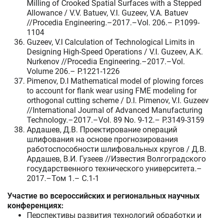
Milling of Crooked Spatial Surfaces with a Stepped
Allowance / V.V. Batuev, V.I. Guzeev, V.A. Batuev
//Procedia Engineering.–2017.–Vol. 206.– P.1099-
1104
Guzeev, V.I Calculation of Technological Limits in
Designing High-Speed Operations / V.I. Guzeev, A.K.
Nurkenov //Procedia Engineering.–2017.–Vol.
Volume 206.– P.1221-1226
Pimenov, D.I Mathematical model of plowing forces
to account for flank wear using FME modeling for
orthogonal cutting scheme / D.I. Pimenov, V.I. Guzeev
//International Journal of Advanced Manufacturing
Technology.–2017.–Vol. 89 No. 9-12.– P.3149-3159
Ардашев, Д.В. Проектирование операций
шлифования на основе прогнозирования
работоспособности шлифовальных кругов / Д.В.
Ардашев, В.И. Гузеев //Известия Волгоградского
государственного технического университета.–
2017.–Том 1.– C.1-1
Участие во всероссийских и региональных научных
конференциях:
Перспективы развития технологий обработки и