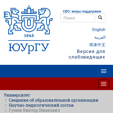
Перейти
к
СВО: меры поддержки
основному
содержанию
Поис
Поиск
English
العربية
简体中文
Версия для
слабовидящих
Togg
navig
Togg
navig
Университет
Сведения об образовательной организации
Научно-педагогический состав
Гузеев Виктор Иванович