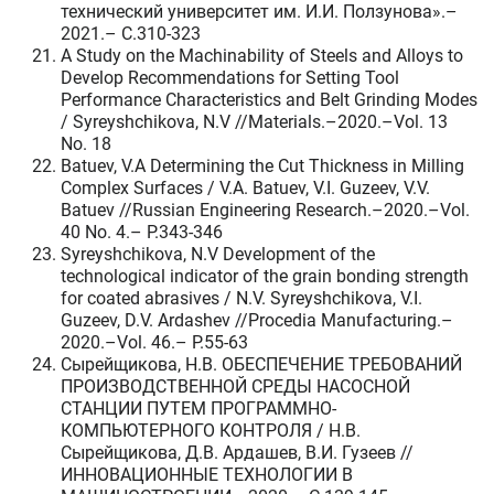
технический университет им. И.И. Ползунова».–
2021.– C.310-323
A Study on the Machinability of Steels and Alloys to
Develop Recommendations for Setting Tool
Performance Characteristics and Belt Grinding Modes
/ Syreyshchikova, N.V //Materials.–2020.–Vol. 13
No. 18
Batuev, V.A Determining the Cut Thickness in Milling
Complex Surfaces / V.A. Batuev, V.I. Guzeev, V.V.
Batuev //Russian Engineering Research.–2020.–Vol.
40 No. 4.– P.343-346
Syreyshchikova, N.V Development of the
technological indicator of the grain bonding strength
for coated abrasives / N.V. Syreyshchikova, V.I.
Guzeev, D.V. Ardashev //Procedia Manufacturing.–
2020.–Vol. 46.– P.55-63
Сырейщикова, Н.В. ОБЕСПЕЧЕНИЕ ТРЕБОВАНИЙ
ПРОИЗВОДСТВЕННОЙ СРЕДЫ НАСОСНОЙ
СТАНЦИИ ПУТЕМ ПРОГРАММНО-
КОМПЬЮТЕРНОГО КОНТРОЛЯ / Н.В.
Сырейщикова, Д.В. Ардашев, В.И. Гузеев //
ИННОВАЦИОННЫЕ ТЕХНОЛОГИИ В