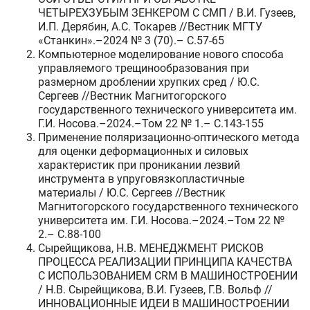
ЧЕТЫРЕХЗУБЫМ ЗЕНКЕРОМ С СМП / В.И. Гузеев,
И.П. Дерябин, А.С. Токарев //Вестник МГТУ
«Станкин».–2024 № 3 (70).– C.57-65
Компьютерное моделирование нового способа
управляемого трещинообразования при
размерном дроблении хрупких сред / Ю.С.
Сергеев //Вестник Магнитогорского
государственного технического университета им.
Г.И. Носова.–2024.–Том 22 № 1.– C.143-155
Применение поляризационно-оптического метода
для оценки деформационных и силовых
характеристик при проникании лезвий
инструмента в упруговязкопластичные
материалы / Ю.С. Сергеев //Вестник
Магнитогорского государственного технического
университета им. Г.И. Носова.–2024.–Том 22 №
2.– C.88-100
Сырейщикова, Н.В. МЕНЕДЖМЕНТ РИСКОВ
ПРОЦЕССА РЕАЛИЗАЦИИ ПРИНЦИПА КАЧЕСТВА
С ИСПОЛЬЗОВАНИЕМ CRM В МАШИНОСТРОЕНИИ
/ Н.В. Сырейщикова, В.И. Гузеев, Г.В. Вольф //
ИННОВАЦИОННЫЕ ИДЕИ В МАШИНОСТРОЕНИИ