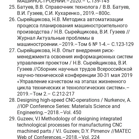
МАШИНОСТРОЕНИИ.–2020.– C.139-145
Батуев, В.В. Справочник технолога / В.В. Батуев,
В.И. Гузеев, С.И. Кухаренко., 2019.–800c.
Сырейщикова, Н.В. Методика автоматизации
процесса планирования машиностроительного
производства / Н.В. Сырейщикова, В.И. Гузеев //
Журнал Актуальные проблемы в
машиностроении.–2019.–Том 6 № 1-4.– C.123-129
Сырейщикова, Н.В. Опыт внедрения риск-
менеджмента освоения информационных систем
управления проектом / Н.В. Сырейщикова, В.И.
Гузеев //Сборник научных трудов Всероссийской
научно-технической конференции 30-31 мая 2019
«Управление качеством на этапах жизненного
цикла технических и технологических систем».–
2019.–Том 2.– C.212-217
Designing high-speed CNC-operations / Nurkenov, A.
//IOP Conference Series: Materials Science and
Engineering.–2018.–Vol. 450
Guzeev, V.I Methodology of designing integrated
technological processes for manufacturing CNC
machined parts / V.I. Guzeev, D.Y. Pimenov //MATEC
Web of Conferences.–2018.–Vol. 224