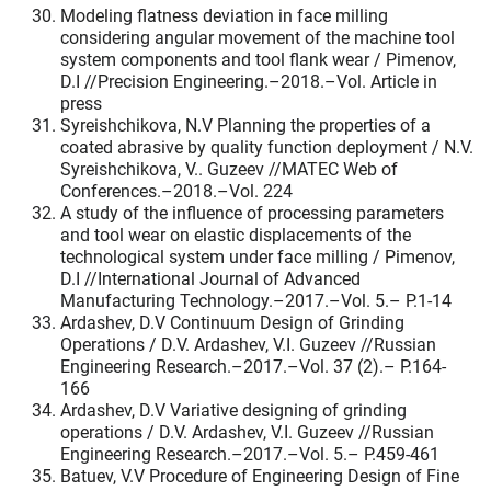
Modeling flatness deviation in face milling
considering angular movement of the machine tool
system components and tool flank wear / Pimenov,
D.I //Precision Engineering.–2018.–Vol. Article in
press
Syreishchikova, N.V Planning the properties of a
coated abrasive by quality function deployment / N.V.
Syreishchikova, V.. Guzeev //MATEC Web of
Conferences.–2018.–Vol. 224
A study of the influence of processing parameters
and tool wear on elastic displacements of the
technological system under face milling / Pimenov,
D.I //International Journal of Advanced
Manufacturing Technology.–2017.–Vol. 5.– P.1-14
Ardashev, D.V Continuum Design of Grinding
Operations / D.V. Ardashev, V.I. Guzeev //Russian
Engineering Research.–2017.–Vol. 37 (2).– P.164-
166
Ardashev, D.V Variative designing of grinding
operations / D.V. Ardashev, V.I. Guzeev //Russian
Engineering Research.–2017.–Vol. 5.– P.459-461
Batuev, V.V Procedure of Engineering Design of Fine