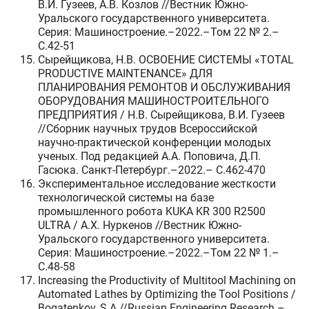
В.И. Гузеев, А.В. Козлов //Вестник Южно-
Уральского государственного университета.
Серия: Машиностроение.–2022.–Том 22 № 2.–
C.42-51
Сырейщикова, Н.В. ОСВОЕНИЕ СИСТЕМЫ «TOTAL
PRODUCTIVE MAINTENANCE» ДЛЯ
ПЛАНИРОВАНИЯ РЕМОНТОВ И ОБСЛУЖИВАНИЯ
ОБОРУДОВАНИЯ МАШИНОСТРОИТЕЛЬНОГО
ПРЕДПРИЯТИЯ / Н.В. Сырейщикова, В.И. Гузеев
//Cборник научных трудов Всероссийской
научно-практической конференции молодых
ученых. Под редакцией А.А. Поповича, Д.П.
Гасюка. Санкт-Петербург.–2022.– C.462-470
Экспериментальное исследование жесткости
технологической системы на базе
промышленного робота KUKA KR 300 R2500
ULTRA / А.Х. Нуркенов //Вестник Южно-
Уральского государственного университета.
Серия: Машиностроение.–2022.–Том 22 № 1.–
C.48-58
Increasing the Productivity of Multitool Machining on
Automated Lathes by Optimizing the Tool Positions /
Bogatenkov, S.A //Russian Engineering Research.–