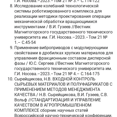
Г.И. Носова.–2023.–Том 21 № 3.– C.114-122
Исследование колебаний технологической
системы роботизированного комплекса для
реализации методики проектирования операции
механической обработки вращающимися
инструментами / В.И. Гузеев //Вестник
Магнитогорского государственного технического
университета им. Г.И. Носова.–2023.–Том 21 №
1.– C.45-54
Применение виброприводов с модулирующими
свойствами в дробилках хрупких материалов для
управления фракционным составом дисперсной
фазы / Ю.С. Сергеев //Вестник Магнитогорского
государственного технического университета им.
Г.И. Носова.–2023.–Том 21 № 4.– C.164-175
Сырейщикова, Н.В. ВХОДНОЙ КОНТРОЛЬ
СЫРЬЕВЫХ МАТЕРИАЛОВ И ПОЛУФАБРИКАТОВ С
ПРИМЕНЕНИЕМ МЕТОДОВ МЕНЕДЖМЕНТА
КАЧЕСТВА / Н.В. Сырейщикова, В.И. Гузеев, С.В.
Вольф //СТАНДАРТИЗАЦИЯ И УПРАВЛЕНИЕ
КАЧЕСТВОМ В АГРОПРОМЫШЛЕННОМ
КОМПЛЕКСЕ сборник научных статей
Всероссийской научно-технической конференции.