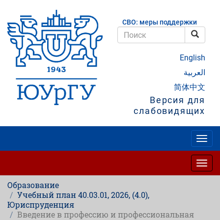
Перейти
к
СВО: меры поддержки
основному
содержанию
Поис
Поиск
English
العربية
简体中文
Версия для
слабовидящих
Togg
navig
Togg
navig
Образование
Учебный план 40.03.01, 2026, (4.0),
Юриспруденция
Введение в профессию и профессиональная