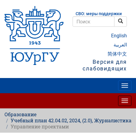
Перейти
к
СВО: меры поддержки
основному
содержанию
Поис
Поиск
English
العربية
简体中文
Версия для
слабовидящих
Togg
navig
Togg
navig
Образование
Учебный план 42.04.02, 2024, (2.0), Журналистика
Управление проектами