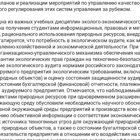
планов и реализации мероприятий по управлению качеств
ого регулирования этих систем управления за рубежом.
на из важных учебных дисциплин эколого-экономического
а получение студентами информационных, правовых и мет
я, рационального использования природных ресурсов, вне
татируется, что потребность в экологическом аудите, ка
ленно-хозяйственной и экономической деятельности. При
рганизационно-управленческого механизма обеспечения на
арантии экологических прав граждан на техногенно-безоп
ние экологического аудита нормами российского законода
ируемого предприятия экологическим требованиям, включа
родных объектов) и оценку состояния защищенности аудир
остоянии бухгалтерской (финансовой) отчетности, платеж
в аудируемого предприятия. Отмечается, что наблюдаемы
ктами природных ресурсов при одновременном расширени
ужающую среду обусловили необходимость научного обосн
раной окружающей среды предприятий и производств всех
нию объективной информации о соответствии экономичес
к источника техногенных угроз для окружающей природной
 природных объектов, а также о состоянии бухгалтерской 
язательств предприятия в отношении его воздействия на