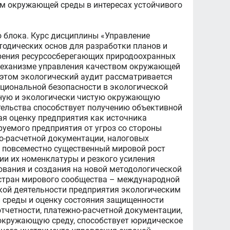
ом окружающей среды в интересах устойчивого
 блока. Курс дисциплины «Управление
одических основ для разработки планов и
дрения ресурсосберегающих природоохранных
к механизме управления качеством окружающей
 этом экологический аудит рассматривается
циональной безопасности в экологической
асную и экологически чистую окружающую
тельства способствует получению объективной
я оценку предприятия как источника
уемого предприятия от угроз со стороны
но-расчетной документации, налоговых
й повсеместно существенный мировой рост
и их номенклатуры и резкого усиления
ования и создания на новой методологической
 стран мирового сообщества – международной
кой деятельности предприятия экологическим
 среды и оценку состояния защищенности
отчетности, платежно-расчетной документации,
 окружающую среду, способствует юридическое