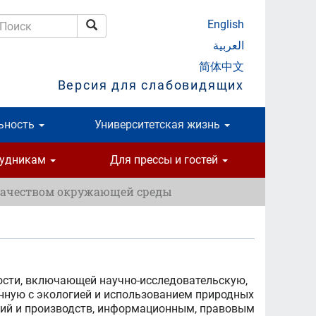
English
Поиск
оиск
العربية
简体中文
Версия для слабовидящих
ьность
Университетская жизнь
рудникам
Для прессы и гостей
качеством окружающей среды
ости, включающей научно-исследовательскую,
анную с экологией и использованием природных
тий и производств, информационным, правовым