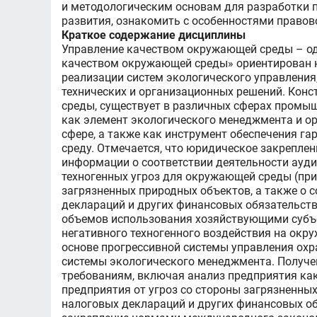
и методологическим основам для разработки 
развития, ознакомить с особенностями правов
Краткое содержание дисциплины
Управление качеством окружающей среды – од
качеством окружающей среды» ориентирован н
реализации систем экологического управлени
технических и организационных решений. Конс
среды, существует в различных сферах промыш
как элемент экологического менеджмента и о
сфере, а также как инструмент обеспечения г
среду. Отмечается, что юридическое закрепле
информации о соответствии деятельности ауд
техногенных угроз для окружающей среды (при
загрязненных природных объектов, а также о с
деклараций и других финансовых обязательст
объемов использования хозяйствующими субъе
негативного техногенного воздействия на окр
основе прогрессивной системы управления ох
системы экологического менеджмента. Получе
требованиям, включая анализ предприятия ка
предприятия от угроз со стороны загрязненных
налоговых деклараций и других финансовых об