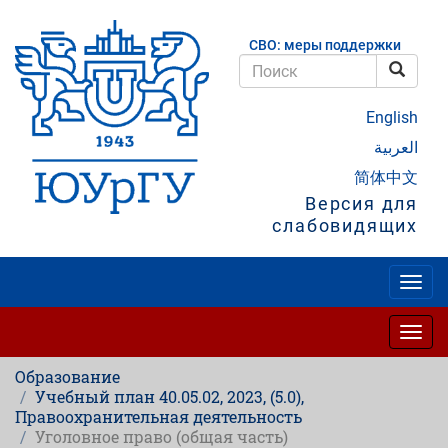
Перейти
к
СВО: меры поддержки
основному
содержанию
Поис
Поиск
English
العربية
简体中文
Версия для
слабовидящих
Togg
navig
Togg
navig
Образование
Учебный план 40.05.02, 2023, (5.0),
Правоохранительная деятельность
Уголовное право (общая часть)