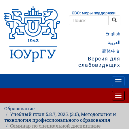
Перейти
к
СВО: меры поддержки
основному
содержанию
Поис
Поиск
English
العربية
简体中文
Версия для
слабовидящих
Togg
navig
Togg
navig
Образование
Учебный план 5.8.7, 2025, (3.0), Методология и
технология профессионального образования
Семинар по специальной дисциплине