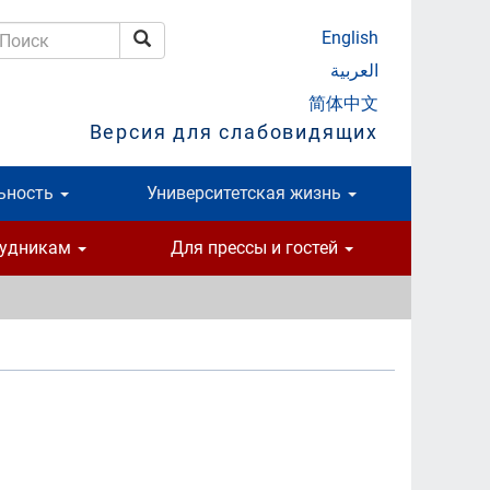
English
Поиск
оиск
العربية
简体中文
Версия для слабовидящих
ьность
Университетская жизнь
рудникам
Для прессы и гостей