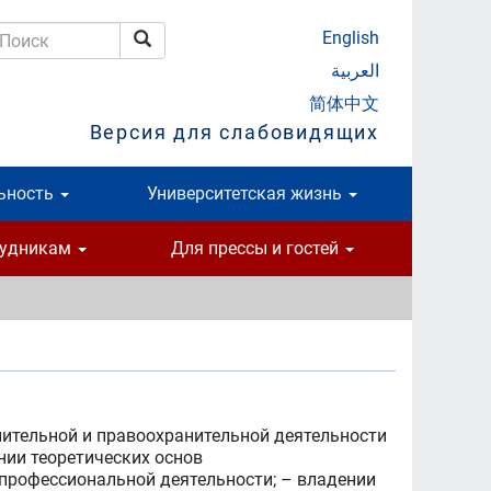
English
Поиск
оиск
العربية
简体中文
Версия для слабовидящих
ьность
Университетская жизнь
рудникам
Для прессы и гостей
ительной и правоохранительной деятельности
нии теоретических основ
профессиональной деятельности; – владении