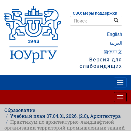
Перейти
к
СВО: меры поддержки
основному
содержанию
Поис
Поиск
English
العربية
简体中文
Версия для
слабовидящих
Togg
navig
Togg
navig
Образование
Учебный план 07.04.01, 2026, (2.0), Архитектура
Практикум по архитектурно-ландшафтной
организации территорий промышленных зданий