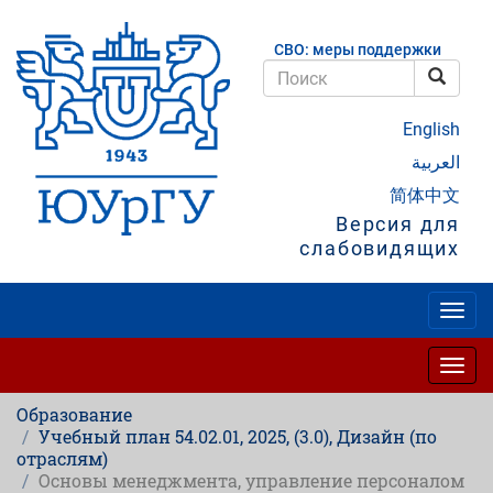
Перейти
к
СВО: меры поддержки
основному
содержанию
Поис
Поиск
English
العربية
简体中文
Версия для
слабовидящих
Togg
navig
Togg
navig
Образование
Учебный план 54.02.01, 2025, (3.0), Дизайн (по
отраслям)
Основы менеджмента, управление персоналом