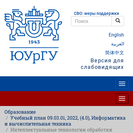
Перейти
к
СВО: меры поддержки
основному
содержанию
Поис
Поиск
English
العربية
简体中文
Версия для
слабовидящих
Togg
navig
Togg
navig
Образование
Учебный план 09.03.01, 2022, (4.0), Информатика
и вычислительная техника
Интеллектуальные технологии обработки