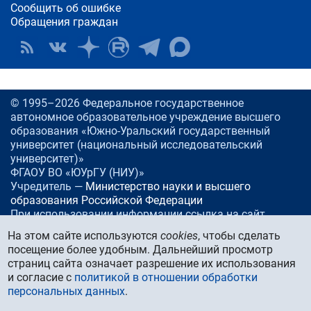
Сообщить об ошибке
Обращения граждан
© 1995–2026 Федеральное государственное
автономное образовательное учреждение высшего
образования «Южно-Уральский государственный
университет (национальный исследовательский
университет)»
ФГАОУ ВО «ЮУрГУ (НИУ)»
Учредитель —
Министерство науки и высшего
образования Российской Федерации
При использовании информации ссылка на сайт
www.
susu.ru
обязательна.
На этом сайте используются
cookies
, чтобы сделать
посещение более удобным. Дальнейший просмотр
Россия, 454080
Челябинск, проспект Ленина, 76
страниц сайта означает разрешение их использования
Тел./факс:
+7 (351) 267-99-00
и согласие с
политикой в отношении обработки
E-mail:
info@susu.ru
персональных данных
.
Управление маркетинга, брендинга и стратегических