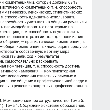
ыми компетенциями, которые должны быть
истическую компетенцию, т. е. способность
амматических, лексических, стилистических
 е. способность адекватно использовать
е. способность учитывать в общении речевые и
сть взаимодействовать с партнерами по
петенцию, т. е. способность осуществлять
енять разные стратегии - как для понимания
м общении; — прагматическая компетенция, т.
; — общая компетенция, включающая наряду со
нствовать собственную картину мира,
ировать цели, ход и результаты
ов, самостоятельно раскрывать
я компетенция, т. е. способность достичь
кативного намерения; — компенсаторная
счет использования известных речевых и
ициальное общение в профессиональной среде в
ованы в решение конкретных профессионально-
 4. Межнациональное сотрудничество. Тема 5.
1). Тема 1. Обсуждение системы образования,