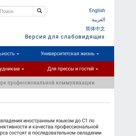
English
Поиск
оиск
العربية
简体中文
Версия для слабовидящих
ьность
Университетская жизнь
рудникам
Для прессы и гостей
ере профессиональной коммуникации
я владения иностранным языком до С1 по
фективности и качества профессиональной
рса состоят в последовательном овладении