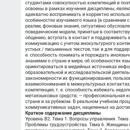
студентами совокупностью компетенций и поэ
освоены в рамках изучения дисциплины, являю
адекватно воспринимать и корректно использо
особенностях изучаемого языка (в сравнении с
реалии, фоновые знания, ситуативно обусловле
поведенческие модели, принятые в соответству
общению, вступать в контакт и поддерживать е
коммуникацию с учетом инокультурного контекс
устных / письменных текстов, так и для подде
е. способность понимать и порождать иноязыч
знаниями о стране и мире, об особенностях я
ориентироваться в медийных источниках информ
образовательной и исследовательской деятель
закономерности их функционирования, пользов
взаимопонимания в межкультурных контактах,
компетенция, т. е. способность избежать недо
метаязыковых средств; — профессиональная ко
стране и за рубежом. В реальном учебном про
коммуникативных задач, нацеленных на дости
Краткое содержание дисциплины
Уровень B2. Тема 1. Вопросы управления. Тема
Проблемы трудоустройства. Тема 6. Женщины в 