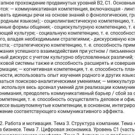
тапное прохождение продвинутых уровней B2, C1. Основн
тся: — коммуникативная компетенция, включающая - лингв
вать единицы речи на основе знаний о фонологических, гр
 родным языком); - социолингвистическую компетенцию, т.
нные формы общения; - социокультурную компетенцию, т. 
ющей культуре; - социальную компетенцию, т. е. способно
го, владея необходимыми стратегиями; - дискурсивную ком
та; - стратегическую компетенцию, т. е. способность прим
ржания успешного взаимодействия при устном / письменно
ный дискурс с учетом культурно обусловленных различий
зыковой системы также и способность расширять и соверше
ации; — когнитивная компетенция, т. е. способность план
ности, использовать опыт изучения родного и других язык
аться поисково-аналитическими умениями; — межкультурна
 используя весь арсенал умений для реализации коммуни
понимания, преодолеть коммуникативный барьер / сбой за 
мпетенция, т. е. способность осуществлять деловое и оф
цессе вышеупомянутые компетенции, в основном, интегрир
жение соответствующего коммуникативного эффекта.
 2. Работа и мотивация. Тема 3. Структура компании. Тема
бизнесе. Тема 7. Цифровая экономика. Уровень C1 (часть